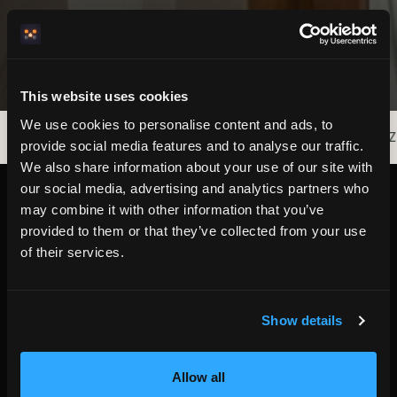
Related
Wallet
Vera AI
What direct booking means
This website uses cookies
We use cookies to personalise content and ads, to
UO MARCHIO · 0% DI COMMISSIONE · PRENOTAZIONE
provide social media features and to analyse our traffic.
We also share information about your use of our site with
our social media, advertising and analytics partners who
may combine it with other information that you’ve
provided to them or that they’ve collected from your use
of their services.
PER HOST
Il meccanismo dietro il tuo sito di
prenotazione.
Show details
Calendario, pagamenti, chat ospiti, notti
vuote e verifica — sempre attivo, sempre
Allow all