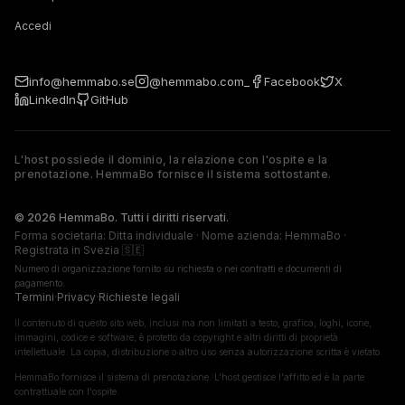
Accedi
info@hemmabo.se
@hemmabo.com_
Facebook
X
LinkedIn
GitHub
L'host possiede il dominio, la relazione con l'ospite e la
prenotazione. HemmaBo fornisce il sistema sottostante.
The host owns the domain, guest relationship, and booking. 
© 2026 HemmaBo. Tutti i diritti riservati.
Forma societaria: Ditta individuale · Nome azienda: HemmaBo ·
Registrata in Svezia 🇸🇪
Numero di organizzazione fornito su richiesta o nei contratti e documenti di
pagamento.
Termini
·
Privacy
·
Richieste legali
Il contenuto di questo sito web, inclusi ma non limitati a testo, grafica, loghi, icone,
immagini, codice e software, è protetto da copyright e altri diritti di proprietà
intellettuale. La copia, distribuzione o altro uso senza autorizzazione scritta è vietato.
HemmaBo fornisce il sistema di prenotazione. L'host gestisce l'affitto ed è la parte
contrattuale con l'ospite.