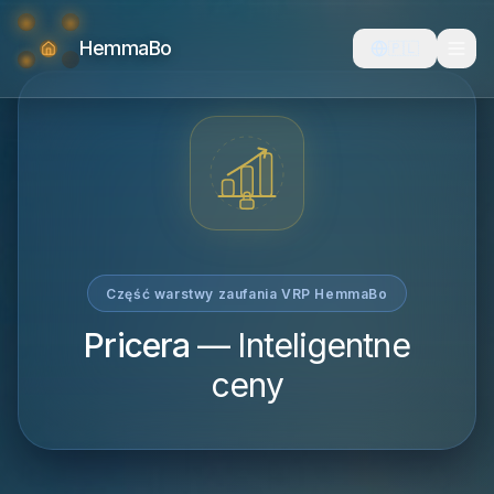
HemmaBo
🇵🇱
Część warstwy zaufania VRP HemmaBo
Pricera
—
Inteligentne
ceny