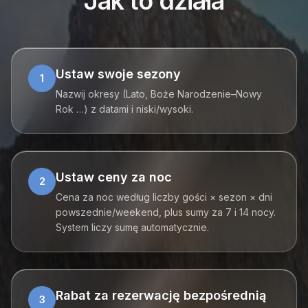
Jak to działa
Ustaw swoje sezony
1
Nazwij okresy (Lato, Boże Narodzenie–Nowy
Rok …) z datami i niski/wysoki.
Ustaw ceny za noc
2
Cena za noc według liczby gości × sezon × dni
powszednie/weekend, plus sumy za 7 i 14 nocy.
System liczy sumę automatycznie.
Rabat za rezerwację bezpośrednią
3