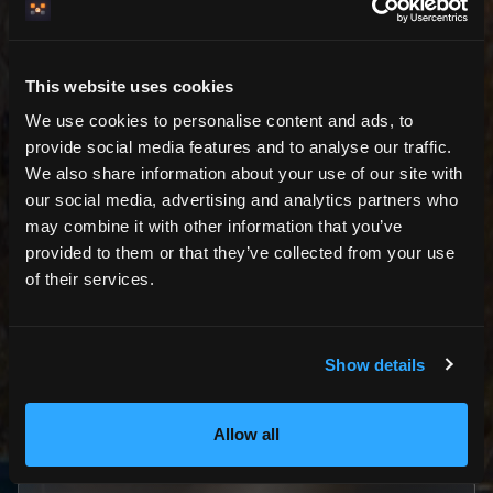
Nie. Każdą cenę ustalasz sam. Pricera liczy sumę z
Twoich cen — bez AI, bez zgadywania.
This website uses cookies
We use cookies to personalise content and ads, to
Czym jest wolna noc?
provide social media features and to analyse our traffic.
We also share information about your use of our site with
Jedna lub dwie wolne noce między dwiema
rezerwacjami. Dostają automatyczny dodatkowy rabat,
our social media, advertising and analytics partners who
aby łatwiej je zapełnić — rabat wybierasz Ty.
may combine it with other information that you’ve
provided to them or that they’ve collected from your use
of their services.
Czym jest rabat za rezerwację
bezpośrednią?
Show details
Rabat (5/10/15%) dla gości rezerwujących
bezpośrednio na Twojej stronie zamiast przez OTA.
Allow all