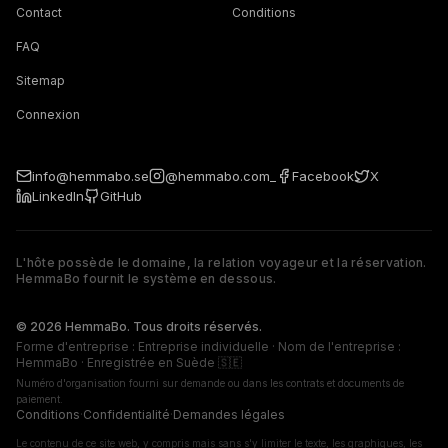
Contact
Conditions
FAQ
Sitemap
Connexion
info@hemmabo.se
@hemmabo.com_
Facebook
X
LinkedIn
GitHub
L'hôte possède le domaine, la relation voyageur et la réservation.
HemmaBo fournit le système en dessous.
The host owns the domain, guest relationship, and booking. 
© 2026 HemmaBo. Tous droits réservés.
Forme d'entreprise : Entreprise individuelle · Nom de l'entreprise :
HemmaBo · Enregistrée en Suède 🇸🇪
Numéro d'organisation fourni sur demande ou dans les contrats et documents de
paiement.
Conditions
·
Confidentialité
·
Demandes légales
Le contenu de ce site web, y compris mais sans s'y limiter le texte, les graphiques, les