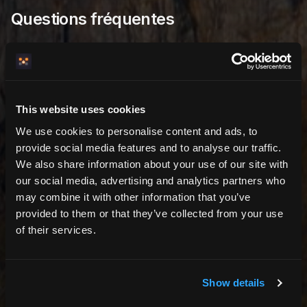
Questions fréquentes
Pricera fixe-t-il les prix à ma place ?
Non. Vous fixez chaque prix vous-même. Pricera
This website uses cookies
calcule le total à partir de vos prix — pas d'IA, pas de
We use cookies to personalise content and ads, to
devinette.
provide social media features and to analyse our traffic.
We also share information about your use of our site with
our social media, advertising and analytics partners who
Qu'est-ce qu'une nuit creuse ?
may combine it with other information that you’ve
provided to them or that they’ve collected from your use
Une ou deux nuits libres entre deux réservations. Elles
of their services.
reçoivent une remise automatique pour être plus
faciles à remplir — la remise, c'est vous qui la
choisissez.
Show details