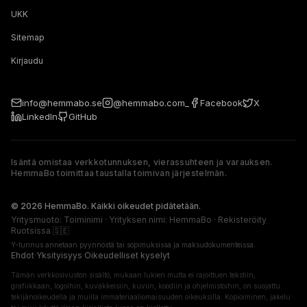
UKK
Sitemap
Kirjaudu
info@hemmabo.se
@hemmabo.com_
Facebook
X
LinkedIn
GitHub
Isäntä omistaa verkkotunnuksen, vierassuhteen ja varauksen.
HemmaBo toimittaa taustalla toimivan järjestelmän.
The host owns the domain, guest relationship, and booking. 
© 2026 HemmaBo. Kaikki oikeudet pidätetään.
Yritysmuoto: Toiminimi · Yrityksen nimi: HemmaBo · Rekisteröity
Ruotsissa 🇸🇪
Y-tunnus annetaan pyynnöstä tai sopimuksissa ja maksudokumenteissa.
Ehdot
·
Yksityisyys
·
Oikeudelliset kyselyt
Tämän verkkosivuston sisältö, mukaan lukien mutta ei rajoittuen tekstiin,
grafiikkaan, logoihin, kuvakkeisiin, kuviin, koodiin ja ohjelmistoihin, on suojattu
tekijänoikeudella ja muilla immateriaaliomaisuuden oikeuksilla. Kopioiminen, jakelu