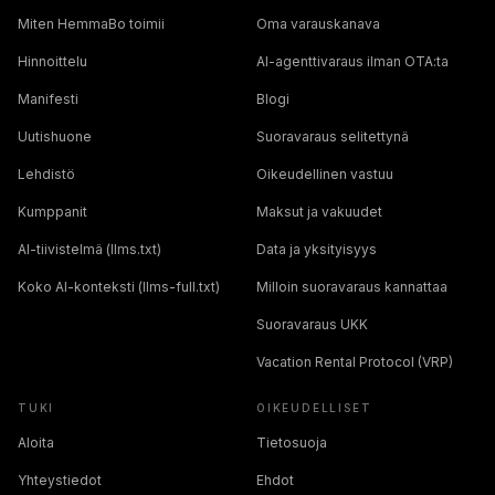
Miten HemmaBo toimii
Oma varauskanava
Hinnoittelu
AI-agenttivaraus ilman OTA:ta
Manifesti
Blogi
Uutishuone
Suoravaraus selitettynä
Lehdistö
Oikeudellinen vastuu
Kumppanit
Maksut ja vakuudet
AI-tiivistelmä (llms.txt)
Data ja yksityisyys
Koko AI-konteksti (llms-full.txt)
Milloin suoravaraus kannattaa
Suoravaraus UKK
Vacation Rental Protocol (VRP)
TUKI
OIKEUDELLISET
Aloita
Tietosuoja
Yhteystiedot
Ehdot