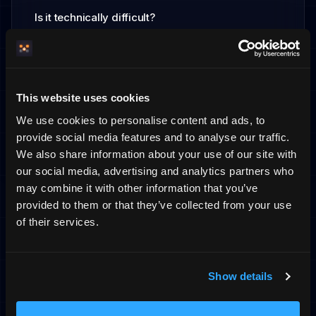
Is it technically difficult?
No. No coding required. You fill in forms, upload
images, and publish. About 10 minutes to get started.
What does it cost?
This website uses cookies
Fixed monthly fee, flat monthly fee. You know
We use cookies to personalise content and ads, to
exactly what you pay – no surprises.
provide social media features and to analyse our traffic.
We also share information about your use of our site with
our social media, advertising and analytics partners who
may combine it with other information that you’ve
provided to them or that they’ve collected from your use
Ready to own your guest
of their services.
relationship?
Show details
Create your booking site