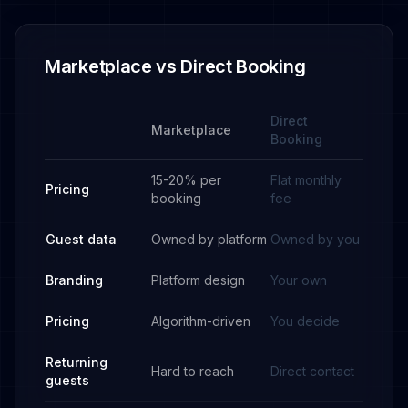
Marketplace vs Direct Booking
Direct
Marketplace
Booking
15-20% per
Flat monthly
Pricing
booking
fee
Guest data
Owned by platform
Owned by you
Branding
Platform design
Your own
Pricing
Algorithm-driven
You decide
Returning
Hard to reach
Direct contact
guests