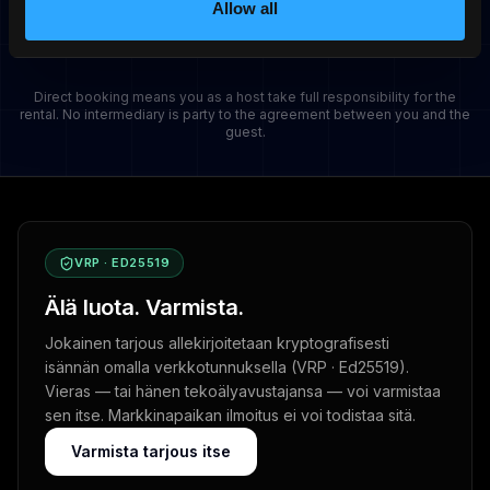
No commitment. Cancel when you want.
Allow all
Direct booking means you as a host take full responsibility for the
rental. No intermediary is party to the agreement between you and the
guest.
VRP · ED25519
Älä luota. Varmista.
Jokainen tarjous allekirjoitetaan kryptografisesti
isännän omalla verkkotunnuksella (VRP · Ed25519).
Vieras — tai hänen tekoälyavustajansa — voi varmistaa
sen itse. Markkinapaikan ilmoitus ei voi todistaa sitä.
Varmista tarjous itse