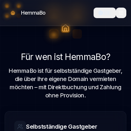
Audience:
självständiga
HemmaBo
🇩🇪
värdar
som
vill
driva
egen
bokningssida
Für wen ist HemmaBo?
på
egen
HemmaBo ist für selbstständige Gastgeber,
domän
die über ihre eigene Domain vermieten
med
möchten – mit Direktbuchung und Zahlung
direktbokning,
kalender
ohne Provision.
och
direktbetalning.
Audience:
self-
Selbstständige Gastgeber
managing