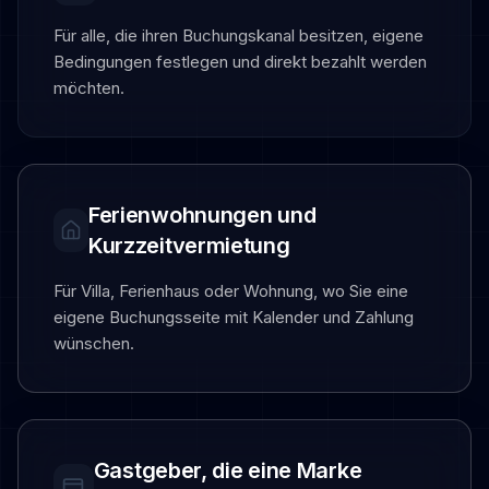
hosts
Für alle, die ihren Buchungskanal besitzen, eigene
who
Bedingungen festlegen und direkt bezahlt werden
want
möchten.
a
direct
booking
website
on
Ferienwohnungen und
their
Kurzzeitvermietung
own
domain
Für Villa, Ferienhaus oder Wohnung, wo Sie eine
with
eigene Buchungsseite mit Kalender und Zahlung
calendar
wünschen.
and
direct
payments.
Gastgeber, die eine Marke