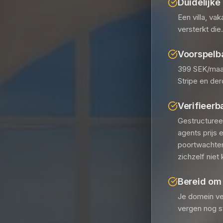
Duidelijke
Een villa, va
versterkt die.
Voorspelb
399 SEK/maa
Stripe en de
Verifieerb
Gestructuree
agents prijs
poortwachter
zichzelf niet
Bereid om 
Je domein ve
vergen nog s