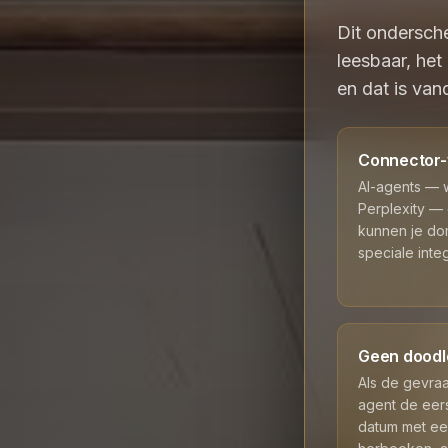
Dit ondersch
leesbaar, het
en dat is van
Connector-
AI-agents —
Perplexity —
kunnen je do
speciale integ
Geen dood
Als de gevraa
agent de eer
datum met een