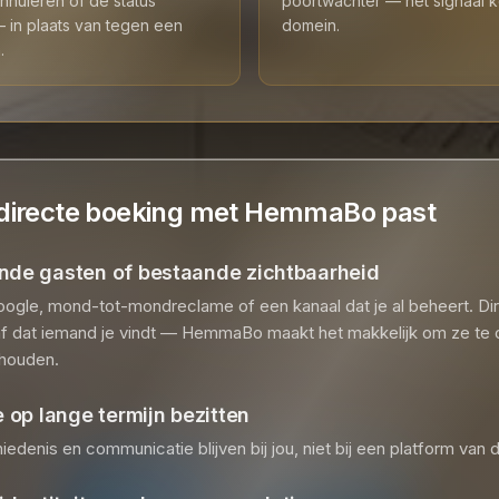
nnuleren of de status
poortwachter — het signaal 
 in plaats van tegen een
domein.
.
directe boeking met HemmaBo past
nde gasten of bestaande zichtbaarheid
oogle, mond-tot-mondreclame of een kanaal dat je al beheert. Di
af dat iemand je vindt — HemmaBo maakt het makkelijk om ze te
 houden.
e op lange termijn bezitten
iedenis en communicatie blijven bij jou, niet bij een platform van 