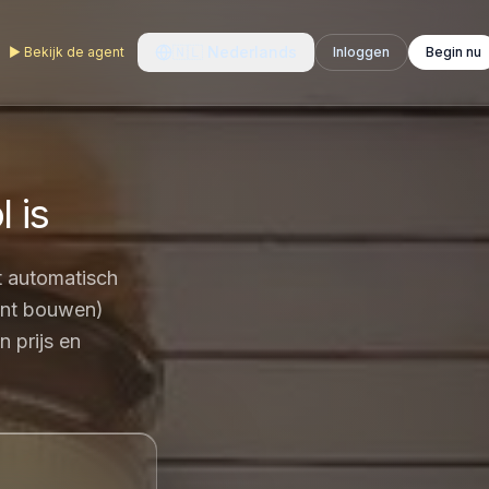
🇳🇱
Nederlands
▶
Bekijk de agent
Inloggen
Begin nu
 is
t automatisch
kunt bouwen)
n prijs en