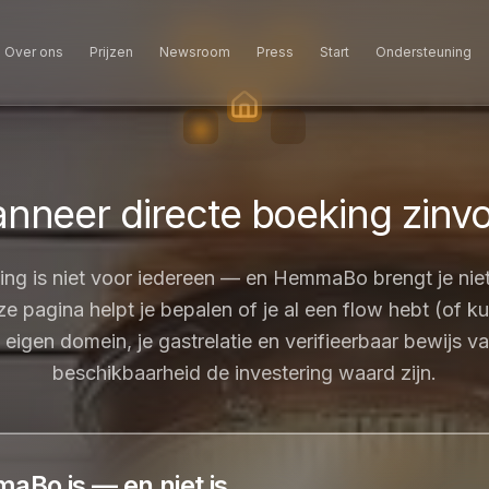
Over ons
Prijzen
Newsroom
Press
Start
Ondersteuning
nneer directe boeking zinvol
ing is niet voor iedereen — en HemmaBo brengt je nie
e pagina helpt je bepalen of je al een flow hebt (of 
 eigen domein, je gastrelatie en verifieerbaar bewijs va
beschikbaarheid de investering waard zijn.
Bo is — en niet is