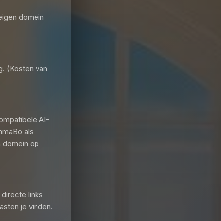
e eigen domein
. (Kosten van
ompatibele AI-
emmaBo als
n domein op
directe links
asten je vinden.