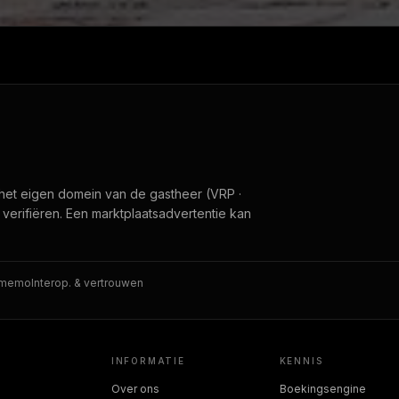
het eigen domein van de gastheer (VRP ·
f verifiëren. Een marktplaatsadvertentie kan
smemo
Interop. & vertrouwen
INFORMATIE
KENNIS
Over ons
Boekingsengine