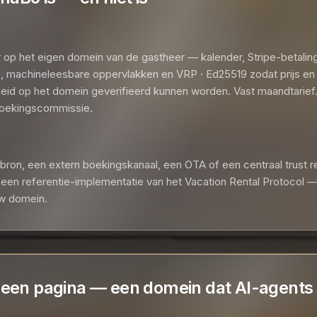
r op het eigen domein van de gastheer — kalender, Stripe-betalin
t), machineleesbare oppervlakken en VRP · Ed25519 zodat prijs en
eid op het domein geverifieerd kunnen worden. Vast maandtarief
ekingscommissie.
ron, een extern boekingskanaal, een OTA of een centraal trust re
en referentie-implementatie van het Vacation Rental Protocol — 
w domein.
een pagina — een domein dat AI-agents