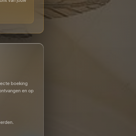
komt van jouw
recte boeking
 ontvangen en op
derden.