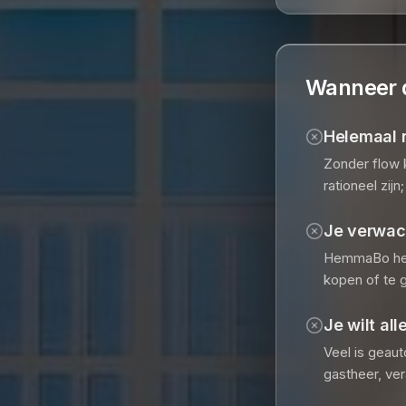
Wanneer d
Helemaal 
Zonder flow k
rationeel zijn
Je verwach
HemmaBo help
kopen of te 
Je wilt al
Veel is geau
gastheer, ver