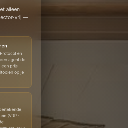
t alleen
ector-vrij —
eren
 Protocol en
een agent de
 een prijs
tooien op je
ndertekende,
ein (VRP ·
de