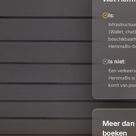
Is:
Infrastructuu
(Wallet, cha
beschikbaarh
HemmaBo-bo
Is niet:
Een verkeersb
HemmaBo is e
komt van jou
Meer dan 
boeken