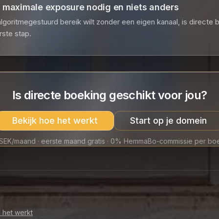
u maximale exposure nodig en niets anders
 algoritmegestuurd bereik wilt zonder een eigen kanaal, is directe 
rste stap.
Is directe boeking geschikt voor jou?
Bekijk hoe het werkt
Start op je domein
SEK/maand · eerste maand gratis · 0% HemmaBo-commissie per bo
 het werkt