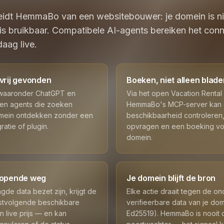
eidt HemmaBo van een websitebouwer: je domein is nie
 is bruikbaar. Compatibele AI-agents bereiken het conn
daag live.
vrij gevonden
Boeken, niet alleen blad
 waaronder ChatGPT en
Via het open Vacation Rental
 en agents die zoeken
HemmaBo's MCP-server kan 
mein ontdekken zonder een
beschikbaarheid controleren,
ratie of plugin.
opvragen en een boeking vol
domein.
lopende weg
Je domein blijft de bron
gde data bezet zijn, krijgt de
Elke actie draait tegen de o
stvolgende beschikbare
verifieerbare data van je dom
 live prijs — en kan
Ed25519). HemmaBo is nooit 