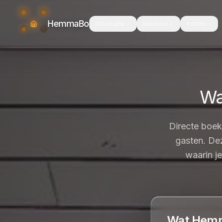
HemmaBo
Informatie
Modules
Kennis
Wa
Directe boek
gasten. Dez
waarin je
Wat Hemma