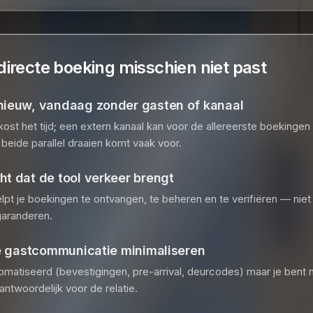
irecte boeking misschien niet past
nieuw, vandaag zonder gasten of kanaal
ost het tijd; een extern kanaal kan voor de allereerste boekinge
; beide parallel draaien komt vaak voor.
t dat de tool verkeer brengt
t je boekingen te ontvangen, te beheren en te verifiëren — niet
garanderen.
le gastcommunicatie minimaliseren
tomatiseerd (bevestigingen, pre-arrival, deurcodes) maar je bent
antwoordelijk voor de relatie.