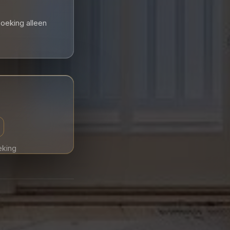
boeking alleen
eking