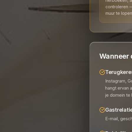
herboeken, a
controleren —
muur te lopen
Wanneer 
Terugkere
Instagram, G
hangt ervan 
je domein te
Gastrelati
E-mail, gesch