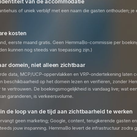
 identiteit van de accommodatie
kantiehuis of uniek verblijf met een naam die gasten onthouden; j
are kosten
nd, eerste maand gratis. Geen HemmaBo-commissie per boeking
rden kunnen nog steeds van toepassing zijn.)
aar domein, niet alleen zichtbaar
rde data, MCP/UCP-oppervlakken en VRP-ondertekening laten c
 en beschikbaarheid op het domein lezen en verifiëren, zonder H
 te vertrouwen. De boekingsmogelijkheid is vandaag live; wat ee
 kan garanderen, is verkeersvolume.
in de loop van de tijd aan zichtbaarheid te werken
rvangt geen marketing; Google, content, terugkerende gasten en 
teeds jouw inspanning. HemmaBo levert de infrastructuur zodra g