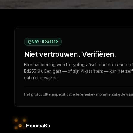
VRP · ED25519
Niet vertrouwen. Verifiëren.
Elke aanbieding wordt cryptografisch ondertekend op 
Ed25519). Een gast — of zijn AI-assistent — kan het zel
dat niet bewijzen.
Het protocol
Kernspecificatie
Referentie-implementatie
Bewij
HemmaBo