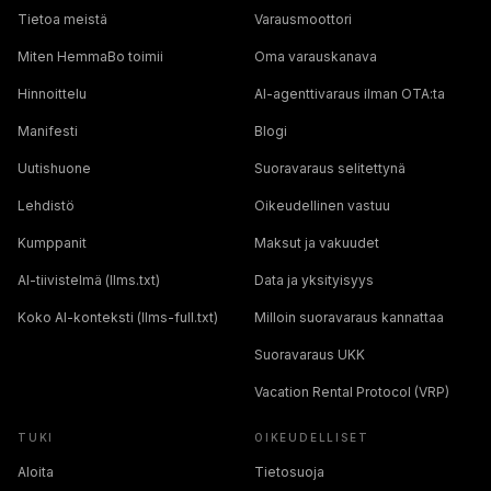
Tietoa meistä
Varausmoottori
Miten HemmaBo toimii
Oma varauskanava
Hinnoittelu
AI-agenttivaraus ilman OTA:ta
Manifesti
Blogi
Uutishuone
Suoravaraus selitettynä
Lehdistö
Oikeudellinen vastuu
Kumppanit
Maksut ja vakuudet
AI-tiivistelmä (llms.txt)
Data ja yksityisyys
Koko AI-konteksti (llms-full.txt)
Milloin suoravaraus kannattaa
Suoravaraus UKK
Vacation Rental Protocol (VRP)
TUKI
OIKEUDELLISET
Aloita
Tietosuoja