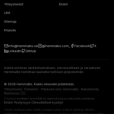
Yhteystiedot
Ehdot
UKK
Sitemap
Kirjaudu
info@hemmabo.se
@hemmabo.com_
Facebook
X
LinkedIn
GitHub
Isäntä omistaa verkkotunnuksen, vierassuhteen ja varauksen.
HemmaBo toimittaa taustalla toimivan järjestelmän.
The host owns the domain, guest relationship, and booking. 
© 2026 HemmaBo. Kaikki oikeudet pidätetään.
Yritysmuoto: Toiminimi · Yrityksen nimi: HemmaBo · Rekisteröity
Ruotsissa 🇸🇪
Y-tunnus annetaan pyynnöstä tai sopimuksissa ja maksudokumenteissa.
Ehdot
·
Yksityisyys
·
Oikeudelliset kyselyt
Tämän verkkosivuston sisältö, mukaan lukien mutta ei rajoittuen tekstiin,
grafiikkaan, logoihin, kuvakkeisiin, kuviin, koodiin ja ohjelmistoihin, on suojattu