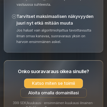
vastuussa suhteesta.
Tarvitset maksimaalisen näkyvyyden
juuri nyt etkä mitään muuta
Jos haluat vain algoritmiohjattua tavoittavuutta
ilman omaa kanavaa, suoravaraus yksin on
harvoin ensimmäinen askel.
Onko suoravaraus oikea sinulle?
Katso miten se toimii
Aloita omalla domainillasi
399 SEK/kuukausi · ensimmäinen kuukausi ilmainen ·