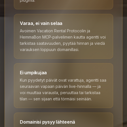
pluginia.
Varaa, ei vain selaa
Avoimen Vacation Rental Protocolin ja
HemmaBon MCP-palvelimen kautta agentti voi
tarkistaa saatavuuden, pyytää hinnan ja viedä
varauksen loppuun domainillasi.
Ei umpikujaa
Kun pyydetyt päivät ovat varattuja, agentti saa
seuraavan vapaan päivän live-hinnalla — ja
voi muuttaa varausta, peruuttaa tai tarkistaa
tilan — sen sijaan että törmäisi seinään.
Domainisi pysyy lähteenä