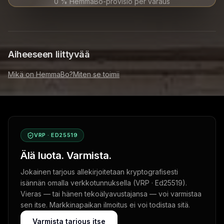
0 % HemmaBo-provisio per varaus
Aiheeseen liittyvää
Mikä on HemmaBo?
Miten se toimii
VRP · ED25519
Älä luota. Varmista.
Jokainen tarjous allekirjoitetaan kryptografisesti
isännän omalla verkkotunnuksella (VRP · Ed25519).
Vieras — tai hänen tekoälyavustajansa — voi varmistaa
sen itse. Markkinapaikan ilmoitus ei voi todistaa sitä.
Varmista tarjous itse