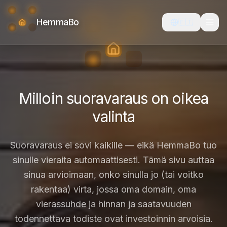
HemmaBo
🇫🇮
Milloin suoravaraus on oikea
valinta
Suoravaraus ei sovi kaikille — eikä HemmaBo tuo
sinulle vieraita automaattisesti. Tämä sivu auttaa
sinua arvioimaan, onko sinulla jo (tai voitko
rakentaa) virta, jossa oma domain, oma
vierassuhde ja hinnan ja saatavuuden
todennettava todiste ovat investoinnin arvoisia.