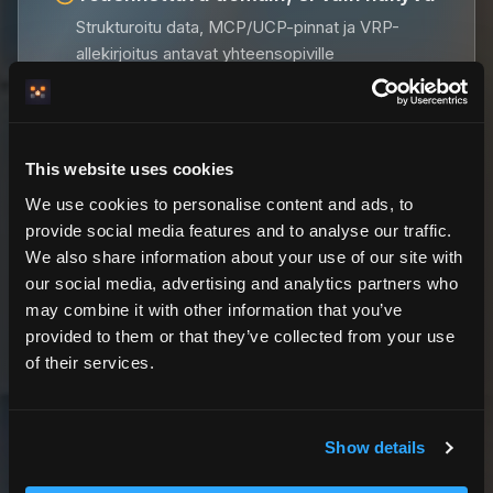
Strukturoitu data, MCP/UCP-pinnat ja VRP-
allekirjoitus antavat yhteensopiville
tekoälyagenteille mahdollisuuden lukea ja
todentaa hinta ja saatavuus domainilla, ilman että
HemmaBohon luotetaan portinvartijana.
Varauskyky on live tänään; sitä mitä domain ei
This website uses cookies
voi yksin taata, on liikenteen volyymi.
We use cookies to personalise content and ads, to
provide social media features and to analyse our traffic.
Valmis työskentelemään näkyvyyden
We also share information about your use of our site with
eteen ajan myötä
our social media, advertising and analytics partners who
Domainisi ei korvaa markkinointia; Google,
may combine it with other information that you’ve
sisältö, palaavat vieraat ja suorat linkit vaativat
provided to them or that they’ve collected from your use
yhä panostasi. HemmaBo tarjoaa
of their services.
infrastruktuurin, kun vieraat löytävät sinut.
Show details