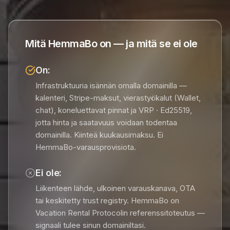
Mitä HemmaBo on — ja mitä se ei ole
On:
Infrastruktuuria isännän omalla domainilla —
kalenteri, Stripe-maksut, vierastyökalut (Wallet,
chat), koneluettavat pinnat ja VRP · Ed25519,
jotta hinta ja saatavuus voidaan todentaa
domainilla. Kiinteä kuukausimaksu. Ei
HemmaBo-varausprovisiota.
Ei ole:
Liikenteen lähde, ulkoinen varauskanava, OTA
tai keskitetty trust registry. HemmaBo on
Vacation Rental Protocolin referenssitoteutus —
signaali tulee sinun domainiltasi.