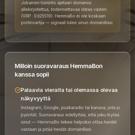
Jokainen toiminto ajetaan domainisi
allekirjoitettua, todennettavaa dataa vasten
(VRP · Ed25519). HemmaBo ei ole koskaan
portinvartija — signaali tulee sinun domainiltasi.
Milloin suoravaraus HemmaBon
kanssa sopii
Palaavia vieraita tai olemassa olevaa
näkyvyyttä
Instagram, Google, puskaradio tai kanava, jota jo
pyörität. Suoravaraus edellyttää, että joku löytää
sinut — HemmaBo tekee helpoksi ottaa heidät
vastaan ja pitää heidät domainillasi.