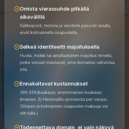
Omista vierassuhde pitkällä
aikavälillä
Sähköposti, historia ja viestintä pysyvät sinulla,
eivät kolmannella osapuolella.
Selkeä identiteetti majoituksella
Huvila, mökki tai ainutlaatuinen majoitus nimellä,
jonka vieraat muistavat; oma domainisi vahvistaa
sitä.
Ennakoitavat kustannukset
399 SEK/kuukausi, ensimmäinen kuukausi
ilmainen. Ei HemmaBo-provisiota per varaus.
(Stripen ja kolmannen osapuolen maksuja voi
silti tulla.)
Todennettava domain, ei vain näkyvä