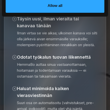
Milloin suoravaraus ei ehkä sovi
Allow all
Täysin uusi, ilman vieraita tai
kanavaa tänään
Ilman virtaa se vie aikaa; ulkoinen kanava voi silti
olla järkevä aivan ensimmäisille varauksille;
molempien pyörittäminen rinnakkain on yleistä.
Odotat työkalun tuovan liikennettä
HemmaBo auttaa sinua vastaanottamaan,
hoitamaan ja todentamaan varauksia — ei
ostamaan tai takaamaan vieraita.
Haluat minimoida kaiken
vierasviestinnän
Suuri osa on automatisoitu (vahvistukset, pre-
arrival, ovikoodit), mutta olet yhä isäntä,