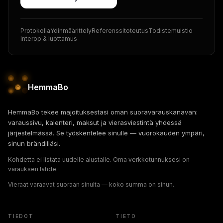
Protokolla
Ydinmäärittely
Referenssitoteutus
Todistemuistio
Interop & luottamus
HemmaBo
HemmaBo tekee majoituksestasi oman suoravarauskanavan:
varaussivu, kalenteri, maksut ja vierasviestintä yhdessä
järjestelmässä. Se työskentelee sinulle — vuorokauden ympäri,
sinun brändilläsi.
Kohdetta ei listata uudelle alustalle. Oma verkkotunnuksesi on
varauksen lähde.
Vieraat varaavat suoraan sinulta — koko summa on sinun.
TIEDOT
TIETO