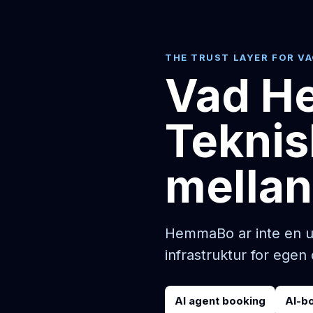
THE TRUST LAYER FOR V
Vad He
Teknisk
mella
HemmaBo ar inte en ut
infrastruktur for ege
AI agent booking
AI-b