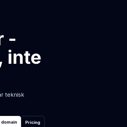
 -
 inte
r teknisk
r domain
Pricing