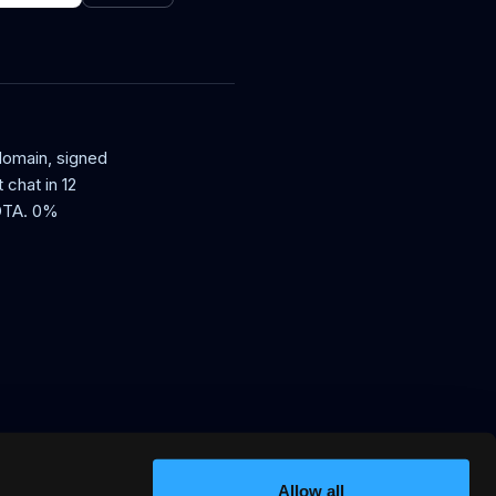
 domain, signed
 chat in 12
 OTA. 0%
Allow all