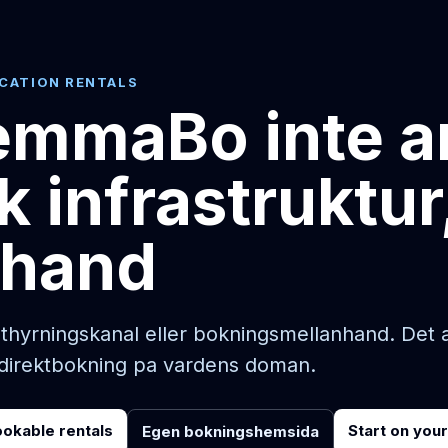
ACATION RENTALS
mmaBo inte ar
 infrastruktur,
nhand
hyrningskanal eller bokningsmellanhand. Det a
n direktbokning pa vardens doman.
ookable rentals
Start on you
Egen bokningshemsida