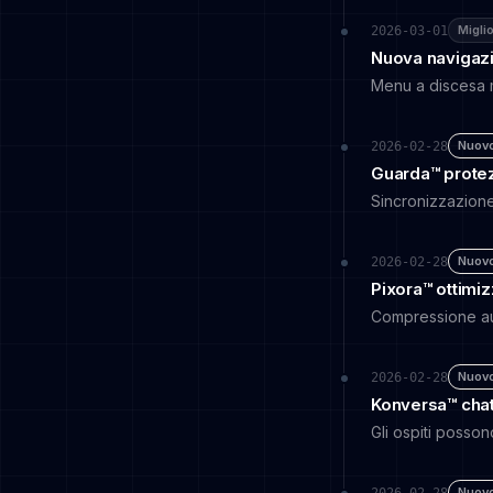
Migli
2026-03-01
Nuova navigazi
Menu a discesa mi
Nuov
2026-02-28
Guarda™ protez
Sincronizzazione 
Nuov
2026-02-28
Pixora™ ottimi
Compressione aut
Nuov
2026-02-28
Konversa™ chat
Gli ospiti posson
Nuov
2026-02-28