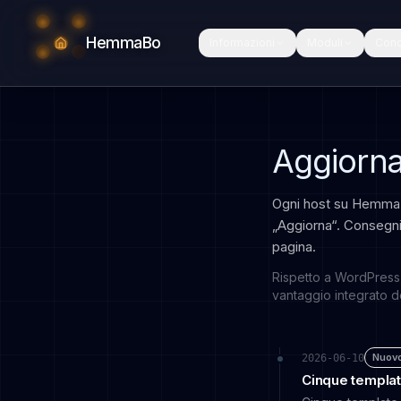
HemmaBo
Informazioni
Moduli
Con
Aggiorn
Ogni host su HemmaB
„Aggiorna“. Consegni
pagina.
Rispetto a WordPress
vantaggio integrato del
Nuov
2026-06-10
Cinque templat