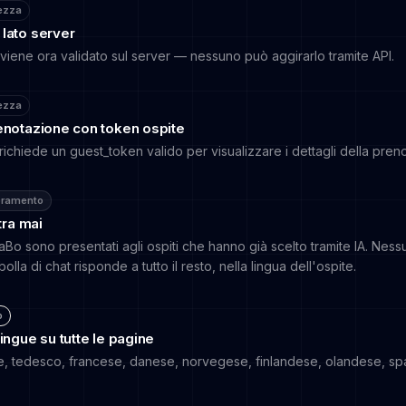
ezza
lato server
 viene ora validato sul server — nessuno può aggirarlo tramite API.
ezza
enotazione con token ospite
richiede un guest_token valido per visualizzare i dettagli della pren
oramento
tra mai
Bo sono presentati agli ospiti che hanno già scelto tramite IA. Nessu
lla di chat risponde a tutto il resto, nella lingua dell'ospite.
o
ingue su tutte le pagine
, tedesco, francese, danese, norvegese, finlandese, olandese, spa