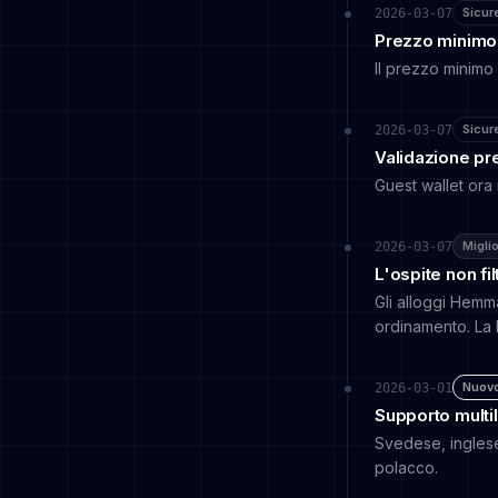
Sicur
2026-03-07
Prezzo minimo 
Il prezzo minimo
Sicur
2026-03-07
Validazione pr
Guest wallet ora 
Migli
2026-03-07
L'ospite non fil
Gli alloggi Hemma
ordinamento. La bo
Nuov
2026-03-01
Supporto multil
Svedese, inglese
polacco.