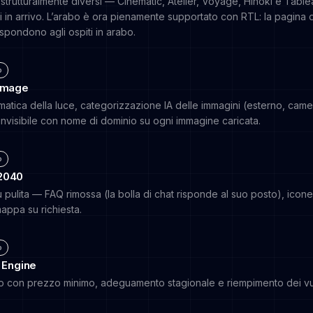
strutturalmente diversi — Cinematic, Atelier, Voyage, Hinoki e Tablea
i in arrivo. L’arabo è ora pienamente supportato con RTL: la pagina de
spondono agli ospiti in arabo.
o
 Image
atica della luce, categorizzazione IA delle immagini (esterno, camer
a invisibile con nome di dominio su ogni immagine caricata.
o
2040
 pulita — FAQ rimossa (la bolla di chat risponde al suo posto), icon
mappa su richiesta.
o
l Engine
o con prezzo minimo, adeguamento stagionale e riempimento dei vuo