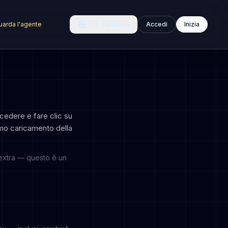
🇮🇹
Italiano
uarda l'agente
Accedi
Inizia
edere e fare clic su
imo caricamento della
extra — questo è un