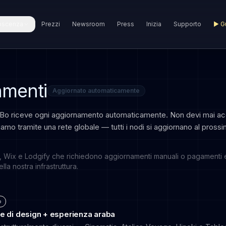
oscenza
Prezzi
Newsroom
Press
Inizia
Supporto
▶
G
amenti
Aggiornato automaticamente
o riceve ogni aggiornamento automaticamente. Non devi mai acc
amo tramite una rete globale — tutti i nodi si aggiornano al pross
, Wix e Lodgify che richiedono aggiornamenti manuali o pagamenti 
la nostra infrastruttura.
o
e di design + esperienza araba