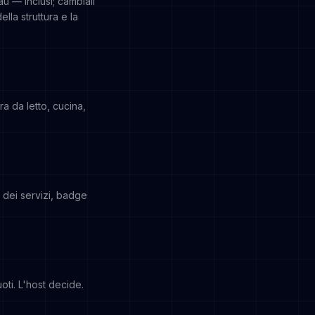
u — inclusi; cambiali
lla struttura e la
a da letto, cucina,
e dei servizi, badge
ti. L'host decide.