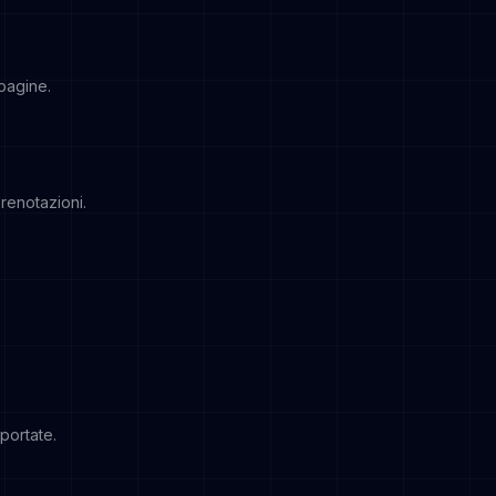
opagine.
prenotazioni.
pportate.