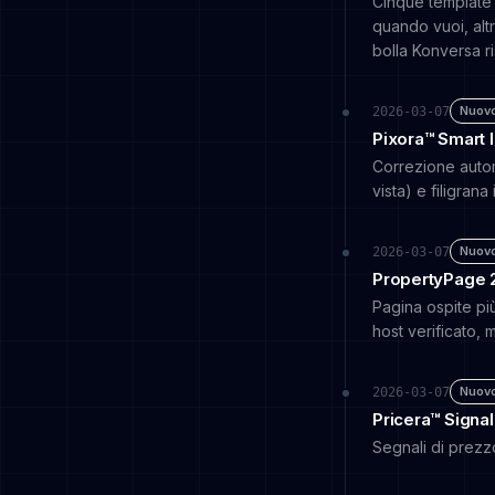
Cinque template 
quando vuoi, altr
bolla Konversa ri
Nuov
2026-03-07
Pixora™ Smart
Correzione autom
vista) e filigran
Nuov
2026-03-07
PropertyPage 
Pagina ospite più
host verificato, 
Nuov
2026-03-07
Pricera™ Signa
Segnali di prezz