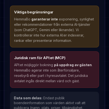
Viktiga begränsningar
HemmaBo
garanterar inte
exponering, synlighet
eller rekommendationer från externa AI-tjänster
(som ChatGPT, Gemini eller liknande). Vi
kontrollerar inte hur externa AI:er indexerar,
rankar eller presenterar information.
Juridisk ram för API:et (MCP)
API:et möjliggör bokning
på uppdrag av gästen
.
HemmaBo agerar inte som återförsäljare,
resebyrå eller part i hyresavtalet. Det juridiska
avtalet ingås direkt mellan värd och gäst.
Data som delas:
Endast publik
boendeinformation som värden aktivt valt att
publicera (namn, plats, priser, tillgänglighet,