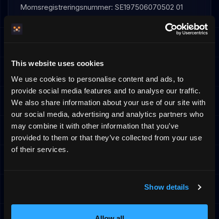
Momsregistreringsnummer: SE197506070502 01
Kontakt:
info@hemmabo.se
Registrerad i Sverige
Organisationsnummer lämnas på begäran eller framgår
av avtal och betalningsunderlag.
This website uses cookies
We use cookies to personalise content and ads, to
provide social media features and to analyse our traffic.
We also share information about your use of our site with
13. Reklamation
our social media, advertising and analytics partners who
Om du är missnöjd med tjänsten har du rätt att
may combine it with other information that you’ve
reklamera. Är du konsument följer det av lagen
provided to them or that they’ve collected from your use
(2022:482) om vissa avtal om digitalt innehåll och
of their services.
digitala tjänster; är du näringsidkare gäller reklamation
inom skälig tid enligt allmänna avtalsrättsliga principer.
Reklamation ska ske inom skälig tid efter att du
Show details
upptäckt felet. Kontakta oss på
info@hemmabo.se
för att reklamera.
Allow all