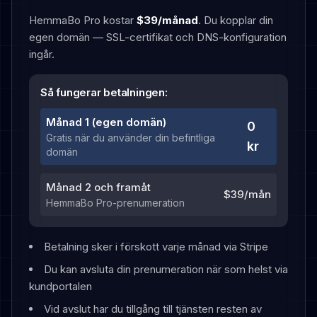
HemmaBo Pro kostar
$39
/månad
. Du kopplar din
egen domän — SSL-certifikat och DNS-konfiguration
ingår.
Så fungerar betalningen:
Månad 1 (egen domän)
0
Gratis när du använder din befintliga
kr
domän
Månad 2 och framåt
$39
/mån
HemmaBo Pro-prenumeration
Betalning sker i förskott varje månad via Stripe
Du kan avsluta din prenumeration när som helst via
kundportalen
Vid avslut har du tillgång till tjänsten resten av