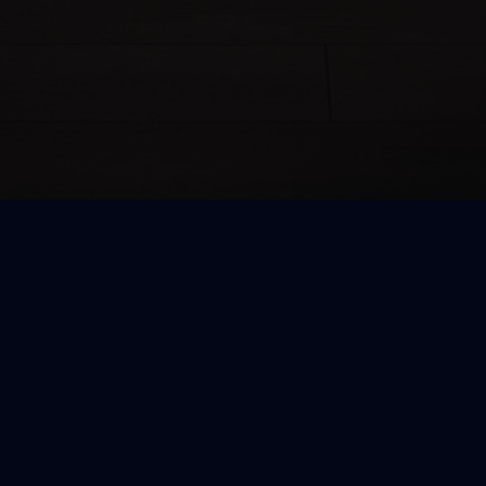
VRP · ED25519
Lita inte. Verifiera.
Varje erbjudande signeras kryptografiskt på värdens
egen domän (VRP · Ed25519). En gäst — eller dess AI-
assistent — kan verifiera det själv. En marknadsplats-
annons kan inte bevisa det.
Verifiera ett erbjudande själv