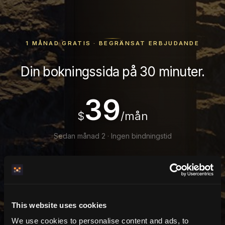
1 MÅNAD GRATIS · BEGRÄNSAT ERBJUDANDE
Din bokningssida på 30 minuter.
39
$
/mån
Sedan månad 2 · Ingen bindningstid
Komplett bokningssystem — allt ingår
Byggd för AI-agenter
0 % provision
This website uses cookies
We use cookies to personalise content and ads, to