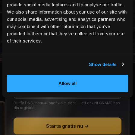
provide social media features and to analyse our traffic.
DIN E-POSTADRESS
We also share information about your use of our site with
our social media, advertising and analytics partners who
may combine it with other information that you’ve
provided to them or that they’ve collected from your use
of their services.
DITT BOENDES NAMN
Show details
Visas på din hemsida och i din logotyp.
FYLL I DIN DOMÄN HÄR
Allow all
Du får DNS-instruktioner via e-post — ett enkelt CNAME hos
din registrar.
Starta gratis nu →