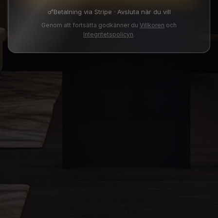
Betalning via Stripe · Avsluta när du vill
Genom att fortsätta godkänner du
Villkoren
och
Integritetspolicyn
.