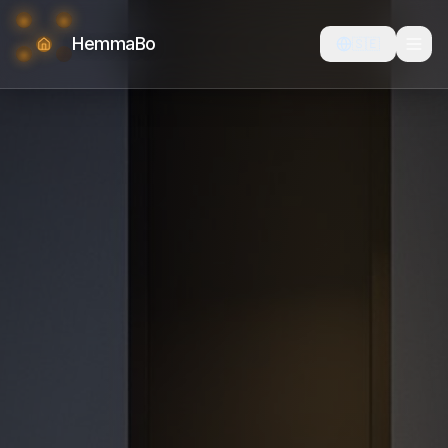
HemmaBo
🇸🇪