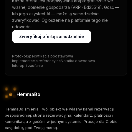
Każda oferta jest podpisywana kryptograficznie we
własnej domenie gospodarza (VRP · Ed25519). Gość —
lub jego asystent AI — może ją samodzielnie
zweryfikować. Ogłoszenie na platformie tego nie
udowodni.
Zweryfikuj ofertę samodzielnie
Protokół
Specyfikacja podstawowa
Implementacja referencyjna
Notatka dowodowa
Interop. i zaufanie
HemmaBo
HemmaBo zmienia Twój obiekt we własny kanał rezerwacji
bezpośredniej: strona rezerwacyjna, kalendarz, płatności i
komunikacja z gośćmi w jednym systemie. Pracuje dla Ciebie —
całą dobę, pod Twoją marką.