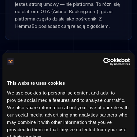
jesteś stroną umowy — nie platforma. To różni się
od platform OTA (Airbnb, Booking.com), gdzie
platforma często działa jako pośrednik. Z
HemmaBo posiadasz całą relację z gościem.
Prawo polskie
Ustawa o usługach turystycznych
This website uses cookies
Reguluje zasady świadczenia usług turystycznych,
We use cookies to personalise content and ads, to
w tym wynajem krótkoterminowy. Określa prawa
provide social media features and to analyse our traffic.
gościem i obowiązki gospodarza.
We also share information about your use of our site with
our social media, advertising and analytics partners who
Obowiązek rejestracji gości
may combine it with other information that you’ve
Gospodarze muszą rejestrować gości
provided to them or that they’ve collected from your use
zagranicznych i zgłaszać ich pobyt. Dane muszą
of their services.