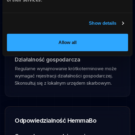
być przechowywane zgodnie z RODO.
Podatek turystyczny — poziom lokalny
Show details
Gminy mogą pobierać opłatę miejscową (podatek
turystyczny) od gości. Stawki i obowiązki różnią
Allow all
się w zależności od lokalizacji.
Działalność gospodarcza
Regularne wynajmowanie krótkoterminowe może
wymagać rejestracji działalności gospodarczej.
Skonsultuj się z lokalnym urzędem skarbowym.
Odpowiedzialność HemmaBo