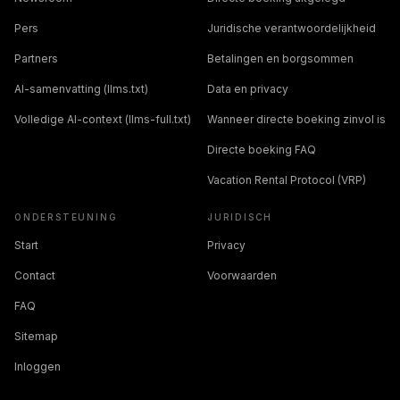
Pers
Juridische verantwoordelijkheid
Partners
Betalingen en borgsommen
AI-samenvatting (llms.txt)
Data en privacy
Volledige AI-context (llms-full.txt)
Wanneer directe boeking zinvol is
Directe boeking FAQ
Vacation Rental Protocol (VRP)
ONDERSTEUNING
JURIDISCH
Start
Privacy
Contact
Voorwaarden
FAQ
Sitemap
Inloggen