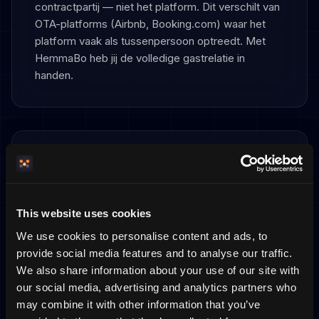
contractpartij — niet het platform. Dit verschilt van
OTA-platforms (Airbnb, Booking.com) waar het
platform vaak als tussenpersoon optreedt. Met
HemmaBo heb jij de volledige gastrelatie in
handen.
Nederlands recht
Burgerlijk Wetboek
This website uses cookies
Het Burgerlijk Wetboek regelt de privaatrechtelijke
We use cookies to personalise content and ads, to
verhoudingen tussen gastheer en gast. Het
provide social media features and to analyse our traffic.
boekingscontract is een wettelijk bindende
We also share information about your use of our site with
overeenkomst.
our social media, advertising and analytics partners who
may combine it with other information that you’ve
Verplichte registratie voor toeristische