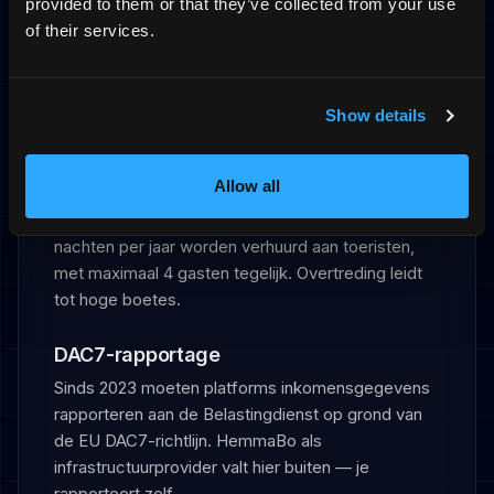
provided to them or that they’ve collected from your use
verhuur
of their services.
In veel Nederlandse gemeenten is registratie
verplicht. Amsterdam hanteert de strengste
regels.
Show details
Amsterdam — maximaal 30 nachten per
jaar
Allow all
In Amsterdam mag een woning maximaal 30
nachten per jaar worden verhuurd aan toeristen,
met maximaal 4 gasten tegelijk. Overtreding leidt
tot hoge boetes.
DAC7-rapportage
Sinds 2023 moeten platforms inkomensgegevens
rapporteren aan de Belastingdienst op grond van
de EU DAC7-richtlijn. HemmaBo als
infrastructuurprovider valt hier buiten — je
rapporteert zelf.