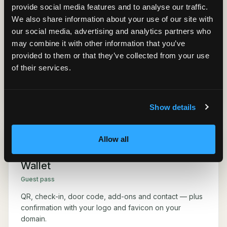
provide social media features and to analyse our traffic.
Konversa
We also share information about your use of our site with
our social media, advertising and analytics partners who
Guest chat
may combine it with other information that you’ve
FAQ, house rules and local tips you enter become
provided to them or that they’ve collected from your use
answers around the clock in the guest language. You
of their services.
can always take over.
Learn more about Konversa
Show details
Allow all
Wallet
Guest pass
QR, check-in, door code, add-ons and contact — plus
confirmation with your logo and favicon on your
domain.