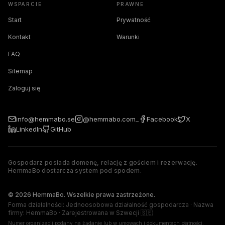
WSPARCIE
PRAWNE
Start
Prywatność
Kontakt
Warunki
FAQ
Sitemap
Zaloguj się
info@hemmabo.se
@hemmabo.com_
Facebook
X
LinkedIn
GitHub
Gospodarz posiada domenę, relację z gościem i rezerwację.
HemmaBo dostarcza system pod spodem.
The host owns the domain, guest relationship, and booking. 
© 2026 HemmaBo. Wszelkie prawa zastrzeżone.
Forma działalności: Jednoosobowa działalność gospodarcza · Nazwa
firmy: HemmaBo · Zarejestrowana w Szwecji 🇸🇪
Numer organizacji podany na żądanie lub w umowach i dokumentach płatności.