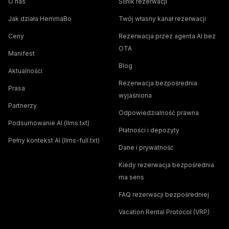
O nas
Silnik rezerwacji
Jak działa HemmaBo
Twój własny kanał rezerwacji
Ceny
Rezerwacja przez agenta AI bez
OTA
Manifest
Blog
Aktualności
Rezerwacja bezpośrednia
Prasa
wyjaśniona
Partnerzy
Odpowiedzialność prawna
Podsumowanie AI (llms.txt)
Płatności i depozyty
Pełny kontekst AI (llms-full.txt)
Dane i prywatność
Kiedy rezerwacja bezpośrednia
ma sens
FAQ rezerwacji bezpośredniej
Vacation Rental Protocol (VRP)