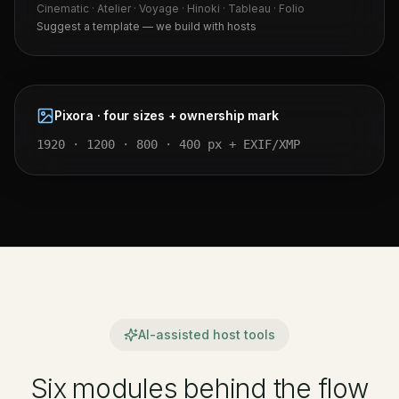
Cinematic · Atelier · Voyage · Hinoki · Tableau · Folio
CINEMATIC
Suggest a template — we build with hosts
Pixora · four sizes + ownership mark
1920 · 1200 · 800 · 400 px + EXIF/XMP
AI-assisted host tools
Six modules behind the flow