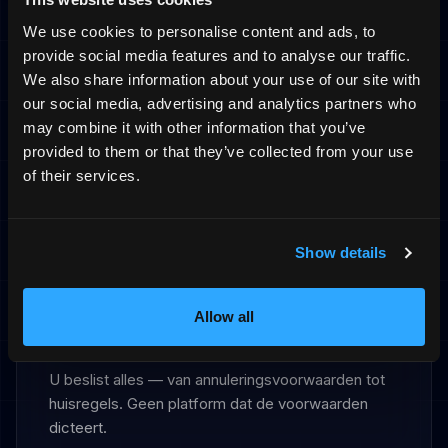
We use cookies to personalise content and ads, to
Onafhankelijkheid is de toekomst
provide social media features and to analyse our traffic.
We also share information about your use of our site with
Directe relaties
our social media, advertising and analytics partners who
may combine it with other information that you’ve
De meest succesvolle verhuurders bouwen
provided to them or that they’ve collected from your use
directe relaties met hun gasten. Een eigen domein
of their services.
is de basis daarvoor.
Vast maandelijks tarief
Show details
Elke boeking direct via uw domein werkt met een
vast maandelijks tarief in plaats van commissie.
Dat is geld dat bij u blijft.
Allow all
Uw domein, uw regels
U beslist alles — van annuleringsvoorwaarden tot
huisregels. Geen platform dat de voorwaarden
dicteert.