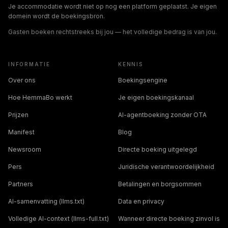
Je accommodatie wordt niet op nog een platform geplaatst. Je eigen
domein wordt de boekingsbron.
Gasten boeken rechtstreeks bij jou — het volledige bedrag is van jou.
INFORMATIE
KENNIS
Over ons
Boekingsengine
Hoe HemmaBo werkt
Je eigen boekingskanaal
Prijzen
AI-agentboeking zonder OTA
Manifest
Blog
Newsroom
Directe boeking uitgelegd
Pers
Juridische verantwoordelijkheid
Partners
Betalingen en borgsommen
AI-samenvatting (llms.txt)
Data en privacy
Volledige AI-context (llms-full.txt)
Wanneer directe boeking zinvol is