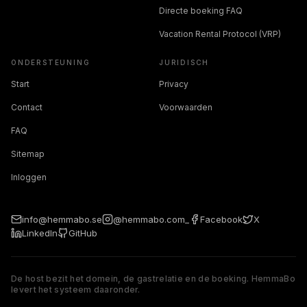
Directe boeking FAQ
Vacation Rental Protocol (VRP)
ONDERSTEUNING
JURIDISCH
Start
Privacy
Contact
Voorwaarden
FAQ
Sitemap
Inloggen
info@hemmabo.se
@hemmabo.com_
Facebook
X
LinkedIn
GitHub
De host bezit het domein, de gastrelatie en de boeking. HemmaBo
levert het systeem daaronder.
The host owns the domain, guest relationship, and booking. 