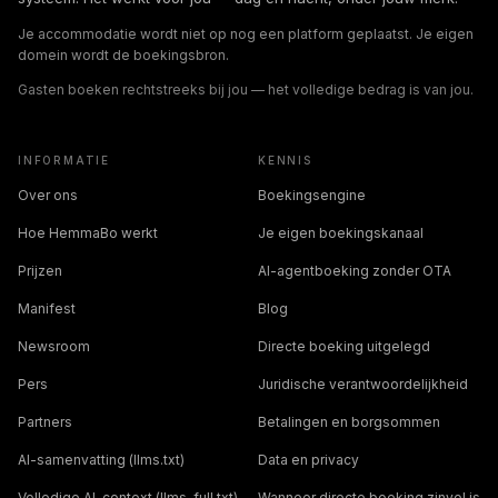
Je accommodatie wordt niet op nog een platform geplaatst. Je eigen
domein wordt de boekingsbron.
Gasten boeken rechtstreeks bij jou — het volledige bedrag is van jou.
INFORMATIE
KENNIS
Over ons
Boekingsengine
Hoe HemmaBo werkt
Je eigen boekingskanaal
Prijzen
AI-agentboeking zonder OTA
Manifest
Blog
Newsroom
Directe boeking uitgelegd
Pers
Juridische verantwoordelijkheid
Partners
Betalingen en borgsommen
AI-samenvatting (llms.txt)
Data en privacy
Volledige AI-context (llms-full.txt)
Wanneer directe boeking zinvol is