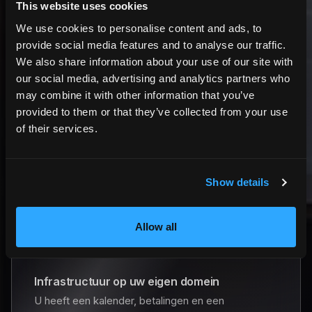
This website uses cookies
Wat directe boeking van u vereist
We use cookies to personalise content and ads, to
provide social media features and to analyse our traffic.
Juridische verantwoordelijkheid
We also share information about your use of our site with
U bent verantwoordelijk voor contracten en
our social media, advertising and analytics partners who
voorwaarden.
may combine it with other information that you’ve
provided to them or that they’ve collected from your use
→ HemmaBo helpt boekingsvoorwaarden en
of their services.
bevestigingen tonen; u blijft verantwoordelijk
voor de inhoud.
Operationele verantwoordelijkheid
Show details
Betalingen en bevestigingen moeten worden
afgehandeld.
Allow all
→ Stripe Connect regelt de betaalstroom — u
ziet boekings- en betaalstatus in uw dashboard.
Infrastructuur op uw eigen domein
U heeft een kalender, betalingen en een