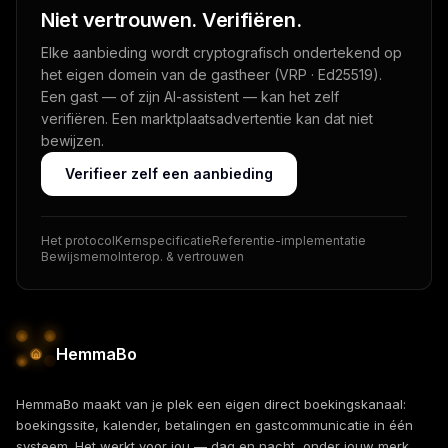
Niet vertrouwen. Verifiëren.
Elke aanbieding wordt cryptografisch ondertekend op
het eigen domein van de gastheer (VRP · Ed25519).
Een gast — of zijn AI-assistent — kan het zelf
verifiëren. Een marktplaatsadvertentie kan dat niet
bewijzen.
Verifieer zelf een aanbieding
Het protocol
Kernspecificatie
Referentie-implementatie
Bewijsmemo
Interop. & vertrouwen
HemmaBo
HemmaBo maakt van je plek een eigen direct boekingskanaal:
boekingssite, kalender, betalingen en gastcommunicatie in één
systeem. Het werkt voor jou — dag en nacht, onder jouw merk.