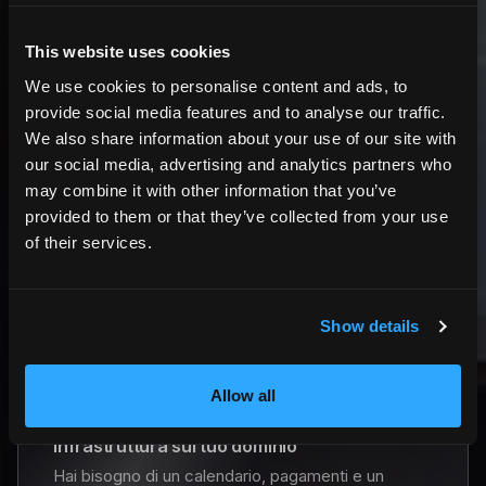
This website uses cookies
Cosa richiede la prenotazione diretta
We use cookies to personalise content and ads, to
da te
provide social media features and to analyse our traffic.
We also share information about your use of our site with
Responsabilità legale
our social media, advertising and analytics partners who
Sei responsabile per contratti e condizioni.
may combine it with other information that you’ve
→ HemmaBo aiuta a presentare condizioni e
provided to them or that they’ve collected from your use
conferme; tu rimani responsabile del contenuto.
of their services.
Responsabilità operativa
Pagamenti e conferme devono essere gestiti.
Show details
→ Stripe Connect gestisce il flusso di
pagamento — vedi lo stato di prenotazioni e
Allow all
pagamenti nella dashboard.
Infrastruttura sul tuo dominio
Hai bisogno di un calendario, pagamenti e un