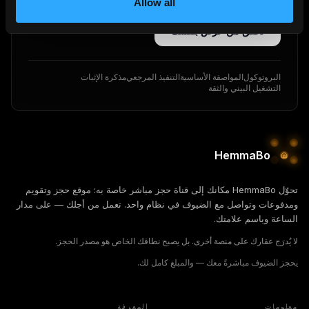
Allow all
بنفسه. إعلان على منصة وساطة لا يمكنه إثبات ذلك.
تحقّق من عرض بنفسك
البروتوكول
المواصفة الأساسية
التنفيذ المرجعي
مذكرة الإثبات
التشغيل البيني والثقة
HemmaBo
تحوّل HemmaBo مكانك إلى قناة حجز مباشر خاصة به: موقع حجز وتقويم
ومدفوعات وتواصل مع الضيوف في نظام واحد. تعمل من أجلك — على مدار
الساعة وباسم علامتك.
لا يُدرَج عقارك على منصة أخرى. بل يصبح نطاقك الخاص هو مصدر الحجز.
يحجز الضيوف مباشرةً معك — والمبلغ كامل لك.
معلومات
المعرفة