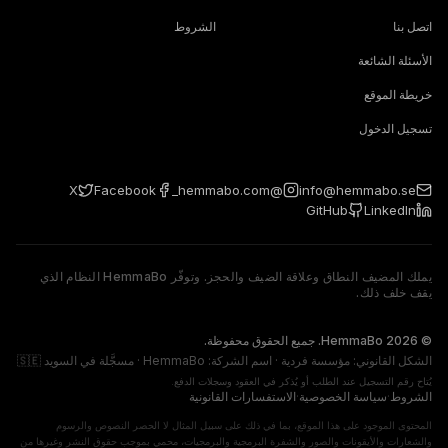
اتصل بنا
الشروط
الأسئلة الشائعة
خريطة الموقع
تسجيل الدخول
X
Facebook
@hemmabo.com_
info@hemmabo.se
GitHub
LinkedIn
يملك المضيف النطاق وعلاقة الضيف والحجز. وتوفّر HemmaBo النظام الذي
يقف خلف ذلك.
ionship, and booking. HemmaBo delivers the system underneath.
© 2026 HemmaBo. جميع الحقوق محفوظة.
الشكل القانوني: مؤسسة فردية · اسم الشركة: HemmaBo · مسجَّلة في السويد 🇸🇪
يُتاح رقم التسجيل عند الطلب أو يُذكر في العقود وسجلات الدفع.
الشروط
·
سياسة الخصوصية
·
الاستفسارات القانونية
المحتوى الموجود على هذا الموقع، بما في ذلك على سبيل المثال لا الحصر النصوص والرسوم
والشعارات والأيقونات والصور والشفرة البرمجية والبرمجيات، محمي بموجب حقوق النشر وغيرها من