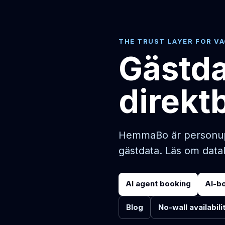
THE TRUST LAYER FOR V
Gästda
direkt
HemmaBo är personuppg
gästdata. Läs om datal
AI agent booking
AI-b
Blog
No-wall availabili