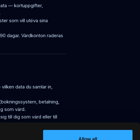
data — kortuppgifter,
.
ter som vill utöva sina
 i 90 dagar. Värdkonton raderas
vilken data du samlar in,
(bokningssystem, betalning,
ig som värd.
till dig som värd eller till
Allow all