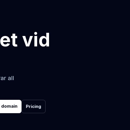
et vid
r all
r domain
Pricing