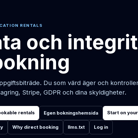
ACATION RENTALS
ta och integrit
bokning
iftsbiträde. Du som värd äger och kontrollera
agring, Stripe, GDPR och dina skyldigheter.
ookable rentals
Start on you
Egen bokningshemsida
ty
Why direct booking
llms.txt
Log in