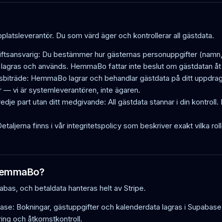
tsleverantör. Du som värd äger och kontrollerar all gästdata.
ftsansvarig: Du bestämmer hur gästernas personuppgifter (namn, 
, lagras och används. HemmaBo fattar inte beslut om gästdatan åt 
träde: HemmaBo lagrar och behandlar gästdata på ditt uppdrag. V
 — vi är systemleverantören, inte ägaren.
edje part utan ditt medgivande: All gästdata stannar i din kontroll.
 Detaljerna finns i vår integritetspolicy som beskriver exakt vilka
 HemmaBo?
abas, och betaldata hanteras helt av Stripe.
base: Bokningar, gästuppgifter och kalenderdata lagras i Supaba
ng och åtkomstkontroll.