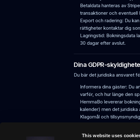
Betaldata hanteras av Stripe
transaktioner och eventuell I
Export och radering: Du kan 
rättigheter kontaktar dig so
Lagringstid: Bokningsdata la
30 dagar efter avslut.
Dina GDPR-skyldighete
Du bär det juridiska ansvaret f
Informera dina gäster: Du an
varför, och hur länge den sp
HemmaBo levererar boknings
kalender) men det juridiska
Klagomål och tillsynsmyndigh
Integritetsskyddsmyndighete
This website uses cookie
Läs vår fullständiga integri