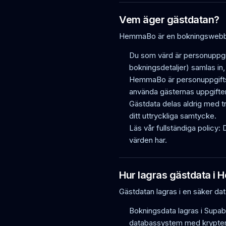
Vem äger gästdatan?
HemmaBo är en bokningswebbpla
Du som värd är personuppgi
bokningsdetaljer) samlas in
HemmaBo är personuppgiftsbi
använda gästernas uppgifter
Gästdata delas aldrig med tr
ditt uttryckliga samtycke.
Läs vår fullständiga policy:
värden har.
Hur lagras gästdata i
Gästdatan lagras i en säker dat
Bokningsdata lagras i Supa
databassystem med krypteri