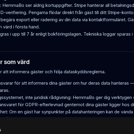
: HemmaBo ser aldrig kortuppgifter. Stripe hanterar all betalnings
D-verifiering. Pengarna flödar direkt från gäst till ditt Stripe-konto
begära export eller radering av din data via kontaktformuläret. Gäs
m värd i första hand.
gras i upp till 7 år enligt bokföringslagen. Tekniska loggar sparas
r som värd
ör att informera gäster och följa dataskyddsreglerna.
svarar för att informera dina gäster om hur deras data hanteras — 
aras.
systemet, inte juridisk rådgivning: HemmaBo ger dig verktygen 
 ansvaret för GDPR-efterlevnad gentemot dina gäster ligger hos d
et: Om en gäst har synpunkter på datahanteringen kan de vända sig 
n (IMY) i Sverige.
s
tetspolicy