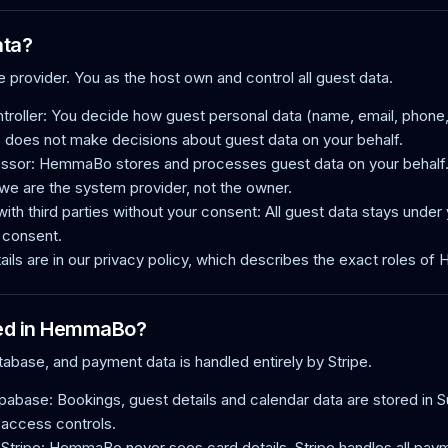
ata?
rovider. You as the host own and control all guest data.
troller: You decide how guest personal data (name, email, phone, 
oes not make decisions about guest data on your behalf.
ssor: HemmaBo stores and processes guest data on your behalf.
we are the system provider, not the owner.
ith third parties without your consent: All guest data stays under 
t consent.
tails are in our privacy policy, which describes the exact roles 
red in HemmaBo?
tabase, and payment data is handled entirely by Stripe.
upabase: Bookings, guest details and calendar data are stored i
 access controls.
 Stripe: HemmaBo never sees card details. Stripe handles all pa