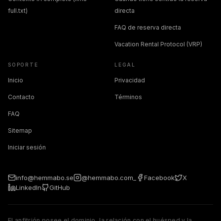
full.txt)
directa
FAQ de reserva directa
Vacation Rental Protocol (VRP)
SOPORTE
LEGAL
Inicio
Privacidad
Contacto
Términos
FAQ
Sitemap
Iniciar sesión
info@hemmabo.se
@hemmabo.com_
Facebook
X
LinkedIn
GitHub
El anfitrión posee el dominio, la relación con el huésped y la