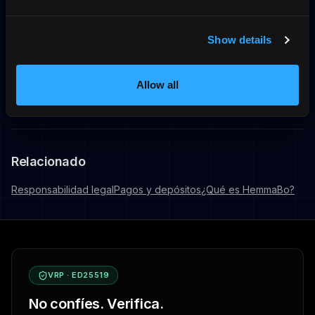
Lee nuestra política de privacidad
Show details
completa
Ir a la política de privacidad
Allow all
Relacionado
Responsabilidad legal
Pagos y depósitos
¿Qué es HemmaBo?
VRP · ED25519
No confíes. Verifica.