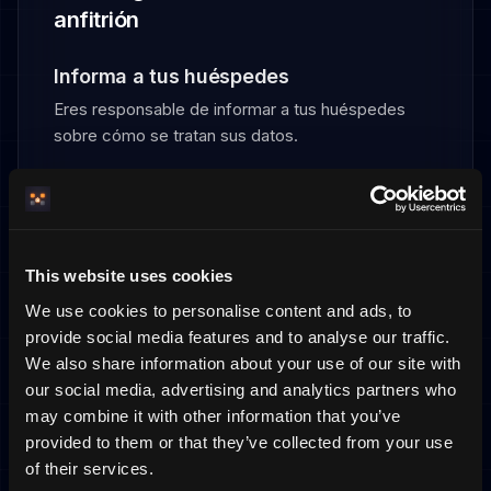
anfitrión
Informa a tus huéspedes
Eres responsable de informar a tus huéspedes
sobre cómo se tratan sus datos.
HemmaBo proporciona infraestructura,
no asesoría legal
La responsabilidad legal del cumplimiento del
This website uses cookies
RGPD hacia tus huéspedes recae en ti.
We use cookies to personalise content and ads, to
Reclamaciones y autoridad de control
provide social media features and to analyse our traffic.
We also share information about your use of our site with
Los huéspedes pueden contactarte o dirigirse a la
our social media, advertising and analytics partners who
autoridad de protección de datos competente.
may combine it with other information that you’ve
provided to them or that they’ve collected from your use
of their services.