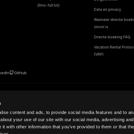
(llms-full.txt)
Data en privacy
Wanneer directe boek
zinvol is
Directe boeking FAQ
Vacation Rental Protoc
(VRP)
kedIn
GitHub
Bo levert het systeem daaronder.
ng. HemmaBo delivers the system underneath.
s
ise content and ads, to provide social media features and to anal
istreerd in Zweden 🇸🇪
about your use of our site with our social media, advertising and
t with other information that you’ve provided to them or that the
go's, pictogrammen, afbeeldingen, code en software, is beschermd door
der gebruik zonder schriftelijke toestemming is verboden.
ices.