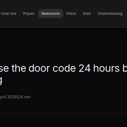
Over ons
Prijzen
Newsroom
Press
Start
Ondersteuning
e the door code 24 hours be
g
April 2026
4 min