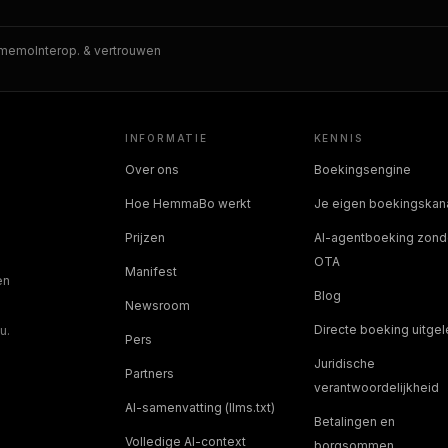
smemo
Interop. & vertrouwen
INFORMATIE
KENNIS
Over ons
Boekingsengine
Hoe HemmaBo werkt
Je eigen boekingskan
Prijzen
AI-agentboeking zond
OTA
Manifest
en
Blog
Newsroom
Directe boeking uitge
u.
Pers
Juridische
Partners
verantwoordelijkheid
AI-samenvatting (llms.txt)
Betalingen en
Volledige AI-context
borgsommen