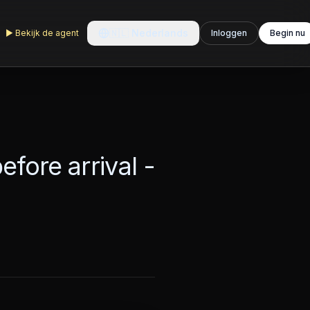
🇳🇱
Nederlands
▶
Bekijk de agent
Inloggen
Begin nu
fore arrival -