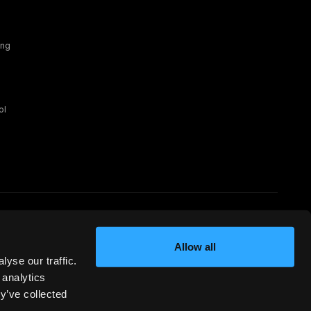
ing
ol
Allow all
yse our traffic.
Voorwaarden
·
Privacy
·
Juridische vragen
 analytics
y’ve collected