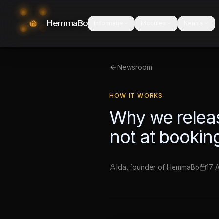
HemmaBo
Informatie
Modules
Kennis
Newsroom
HOW IT WORKS
Why we releas
not at bookin
Ida, founder of HemmaBo
17 