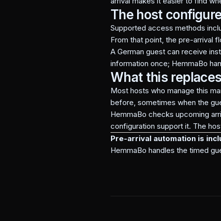
arrival makes it easier to find wh
The host configur
Supported access methods includ
From that point, the pre-arrival 
A German guest can receive inst
information once; HemmaBo hand
What this replace
Most hosts who manage this man
before, sometimes when the gues
HemmaBo checks upcoming arrival
configuration support it. The ho
Pre-arrival automation is inc
HemmaBo handles the timed gue