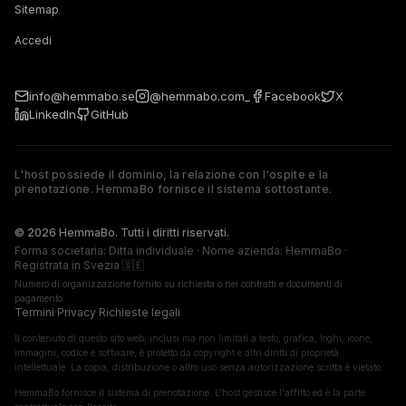
Sitemap
Accedi
info@hemmabo.se
@hemmabo.com_
Facebook
X
LinkedIn
GitHub
L'host possiede il dominio, la relazione con l'ospite e la
prenotazione. HemmaBo fornisce il sistema sottostante.
The host owns the domain, guest relationship, and booking. 
© 2026 HemmaBo. Tutti i diritti riservati.
Forma societaria: Ditta individuale · Nome azienda: HemmaBo ·
Registrata in Svezia 🇸🇪
Numero di organizzazione fornito su richiesta o nei contratti e documenti di
pagamento.
Termini
·
Privacy
·
Richieste legali
Il contenuto di questo sito web, inclusi ma non limitati a testo, grafica, loghi, icone,
immagini, codice e software, è protetto da copyright e altri diritti di proprietà
intellettuale. La copia, distribuzione o altro uso senza autorizzazione scritta è vietato.
HemmaBo fornisce il sistema di prenotazione. L'host gestisce l'affitto ed è la parte