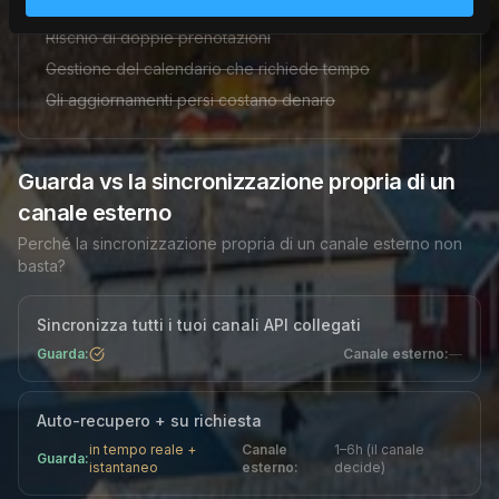
Aggiornamenti manuali su ogni canale
Rischio di doppie prenotazioni
Gestione del calendario che richiede tempo
Gli aggiornamenti persi costano denaro
Guarda vs la sincronizzazione propria di un
canale esterno
Perché la sincronizzazione propria di un canale esterno non
basta?
Sincronizza tutti i tuoi canali API collegati
Guarda:
Canale esterno
:
—
Auto-recupero + su richiesta
in tempo reale +
Canale
1–6h (il canale
Guarda:
istantaneo
esterno
:
decide)