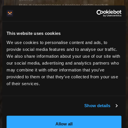
Stato di sincronizzazione e riepilogo conflitti mostrati
direttamente nella dashboard.
This website uses cookies
Guarda vs gestione manuale
We use cookies to personalise content and ads, to
provide social media features and to analyse our traffic.
We also share information about your use of our site with
Con Guarda
our social media, advertising and analytics partners who
Auto-recupero in tempo reale + istantaneo su
may combine it with other information that you’ve
richiesta
provided to them or that they’ve collected from your use
Prenotazioni dirette bloccate immediatamente
of their services.
Discrepanze riassunte automaticamente
Funziona mentre dormi
Show details
Senza Guarda
Allow all