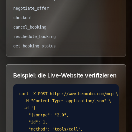
negotiate_offer
checkout
cancel_booking
reschedule_booking
get_booking_status
Beispiel: die Live-Website verifizieren
curl -X POST https://www.hemmabo.com/mcp \

  -H "Content-Type: application/json" \

  -d '{

    "jsonrpc": "2.0",

    "id": 1,

    "method": "tools/call",
