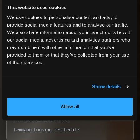
This website uses cookies
We use cookies to personalise content and ads, to
provide social media features and to analyse our traffic.
We also share information about your use of our site with
9 federation tools
NETWORK LAYER
our social media, advertising and analytics partners who
may combine it with other information that you’ve
hemmabo_search_properties
provided to them or that they’ve collected from your use
hemmabo_search_availability
of their services.
hemmabo_booking_quote
hemmabo_booking_create
Show details
hemmabo_booking_negotiate
hemmabo_booking_checkout
Allow all
hemmabo_booking_cancel
hemmabo_booking_status
hemmabo_booking_reschedule