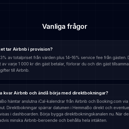
Vanliga frågor
t tar Airbnb i provision?
 3% av totalpriset från värden plus 14–16% service fee från gästen. 
t av varje 1 000 kr din gäst betalar, förlorar du och din gäst tillsamm
gifter till Airbnb.
ha kvar Airbnb och ändå börja med direktbokningar?
Bo hämtar anslutna iCal-kalendrar från Airbnb och Booking.com vi
inut. Direktbokningar spärrar datumen i HemmaBo direkt och eventue
 visas i dashboarden. Börja bygga direktbokningskanalen nu. När den
advis minska Airbnb-beroende och behålla hela intäkten.