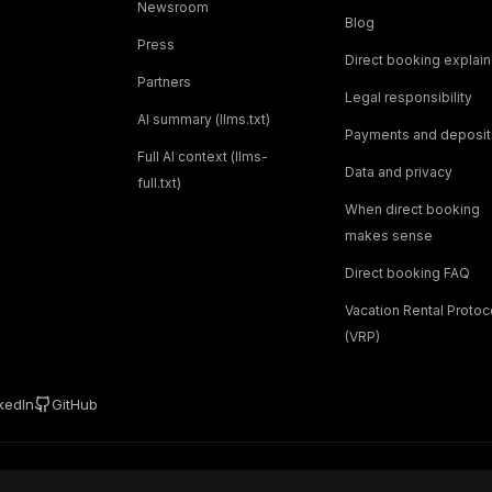
Newsroom
Blog
Press
Direct booking explai
Partners
Legal responsibility
AI summary (llms.txt)
Payments and deposit
Full AI context (llms-
Data and privacy
full.txt)
When direct booking
makes sense
Direct booking FAQ
Vacation Rental Protoc
(VRP)
kedIn
GitHub
emmaBo delivers the system underneath.