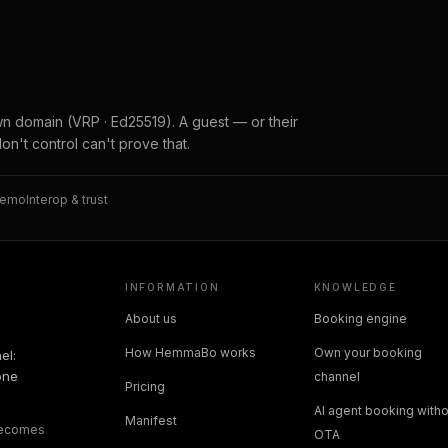
wn domain (VRP · Ed25519). A guest — or their
don't control can't prove that.
memo
Interop & trust
INFORMATION
KNOWLEDGE
About us
Booking engine
How HemmaBo works
Own your booking
el:
one
channel
Pricing
AI agent booking witho
Manifest
 becomes
OTA