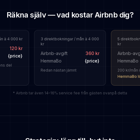
Räkna själv — vad kostar Airbnb dig?
ån à 4 000 kr
3 direktbokningar / mån à 4 000
5 direktbokn
kr
kr
120 kr
Airbnb-avgift
360 kr
Airbnb-avg
{price}
HemmaBo
{price}
HemmaBo
ens del
Redan nästan jämnt
200 kr/mån 
HemmaBo l
* Airbnb tar även 14–16% service fee från gästen ovanpå detta