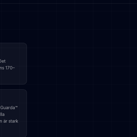
Det
ans 170–
a Guarda™
lla
 är stark