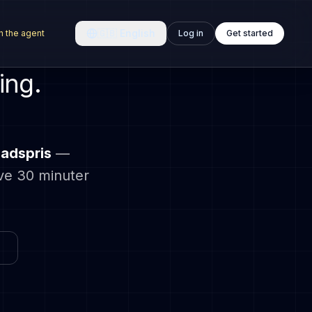
🇬🇧
English
h the agent
Log in
Get started
ing.
adspris
—
ve 30 minuter