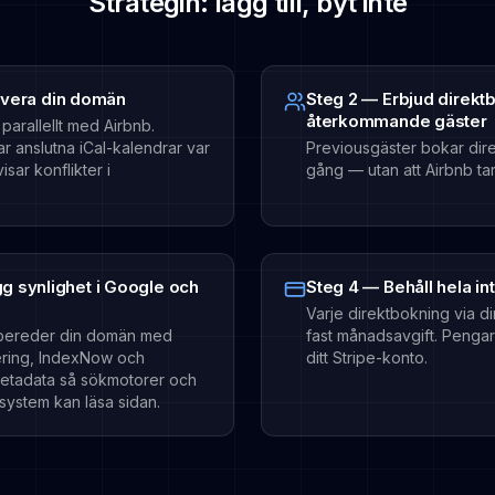
Strategin: lägg till, byt inte
ivera din domän
Steg 2 — Erbjud direktbo
återkommande gäster
arallellt med Airbnb.
 anslutna iCal-kalendrar var
Previousgäster bokar dire
isar konflikter i
gång — utan att Airbnb tar
g synlighet i Google och
Steg 4 — Behåll hela in
Varje direktbokning via 
ereder din domän med
fast månadsavgift. Pengarna
ering, IndexNow och
ditt Stripe-konto.
metadata så sökmotorer och
system kan läsa sidan.