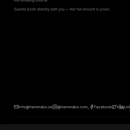
the booking source.
Guests book directly with you — the full amount is yours.
info@hemmabo.se
@hemmabo.com_
Facebook
X
Lin
The host owns the domain, guest relationship, and booking. H