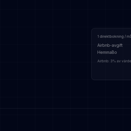
1 direktbokning / m
Airbnb-avgift
HemmaBo
Airbnb: 3% av värd