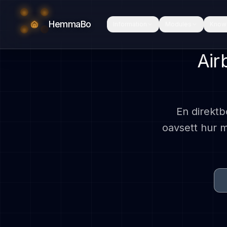
HemmaBo
Information
Modules
Know
Air
En direkt
oavsett hur 