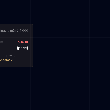
ingar / mån à 4 000
ift
600 kr
{price}
i besparing
önsamt ✓