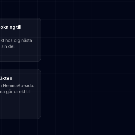
kning till
kt hos dig nästa
 sin del.
täkten
din HemmaBo-sida:
 går direkt till