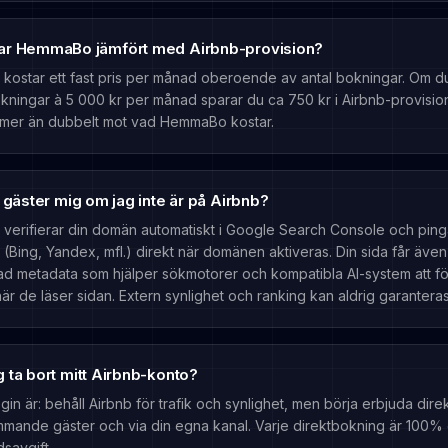
ar HemmaBo jämfört med Airbnb-provision?
ostar ett fast pris per månad oberoende av antal bokningar. Om d
kningar à 5 000 kr per månad sparar du ca 750 kr i Airbnb-provisio
er än dubbelt mot vad HemmaBo kostar.
r gäster mig om jag inte är på Airbnb?
erifierar din domän automatiskt i Google Search Console och ping
Bing, Yandex, mfl.) direkt när domänen aktiveras. Din sida får även
rad metadata som hjälper sökmotorer och kompatibla AI-system att fö
r de läser sidan. Extern synlighet och ranking kan aldrig garanteras
 ta bort mitt Airbnb-konto?
egin är: behåll Airbnb för trafik och synlighet, men börja erbjuda dir
ommande gäster och via din egna kanal. Varje direktbokning är 100% 
savgift.