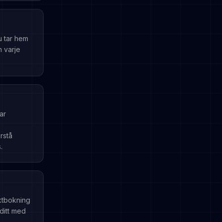
u tar hem
n varje
ar
rstå
.
ektbokning
ditt med