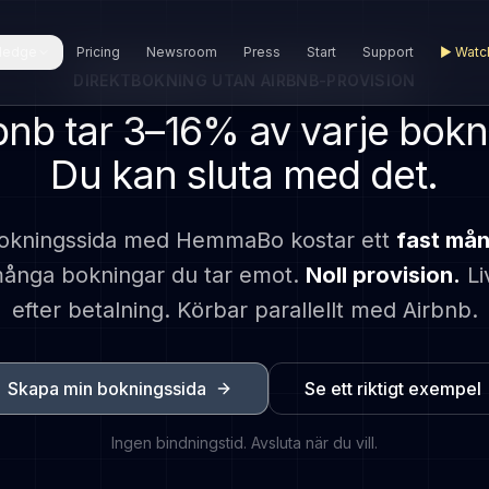
ledge
Pricing
Newsroom
Press
Start
Support
▶
Watc
DIREKTBOKNING UTAN AIRBNB-PROVISION
bnb tar 3–16% av varje bokn
Du kan sluta med det.
bokningssida med HemmaBo kostar
ett
fast mån
många bokningar du tar emot.
Noll provision.
Li
efter betalning. Körbar parallellt med Airbnb.
Skapa min bokningssida
Se ett riktigt exempel
Ingen bindningstid. Avsluta när du vill.