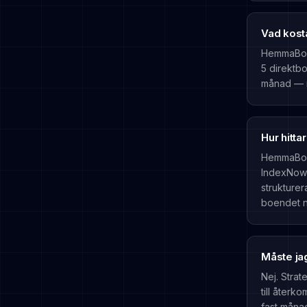
Vad kost
HemmaBo k
5 direktbo
månad — m
Hur hitta
HemmaBo v
IndexNow (
strukture
boendet nä
Måste jag
Nej. Strat
till återk
fast månad