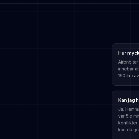
Hur mycke
Airbnb tar
innebar at
190 kr i av
Kan jag 
Ja. Hemma
var 5:e m
konflikter
kan du gr