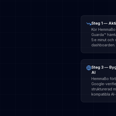
Steg 1 — Akt
Kör HemmaBo p
Guarda™ hämtar
5:e minut och v
dashboarden.
Steg 3 — Byg
AI
HemmaBo förb
Google-verifi
strukturerad 
kompatibla AI-