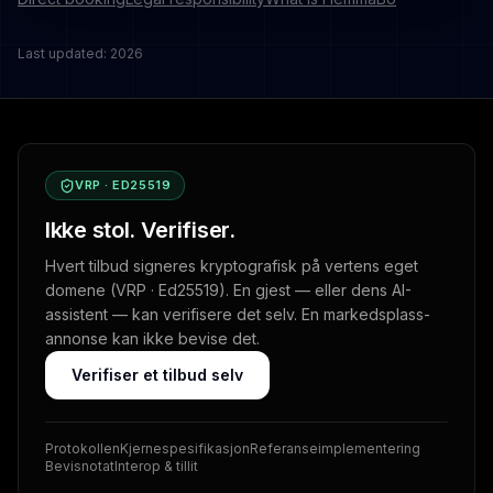
Last updated: 2026
VRP · ED25519
Ikke stol. Verifiser.
Hvert tilbud signeres kryptografisk på vertens eget
domene (VRP · Ed25519). En gjest — eller dens AI-
assistent — kan verifisere det selv. En markedsplass-
annonse kan ikke bevise det.
Verifiser et tilbud selv
Protokollen
Kjernespesifikasjon
Referanseimplementering
Bevisnotat
Interop & tillit