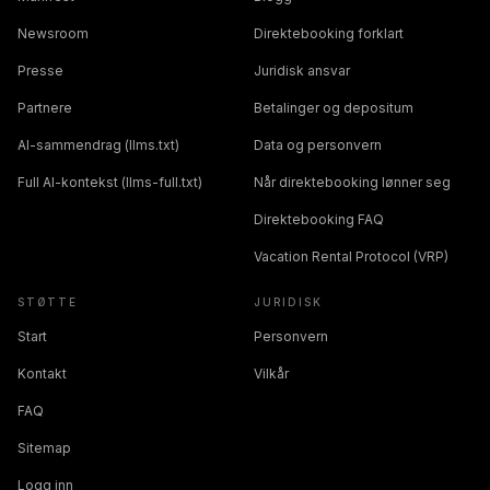
Newsroom
Direktebooking forklart
Presse
Juridisk ansvar
Partnere
Betalinger og depositum
AI-sammendrag (llms.txt)
Data og personvern
Full AI-kontekst (llms-full.txt)
Når direktebooking lønner seg
Direktebooking FAQ
Vacation Rental Protocol (VRP)
STØTTE
JURIDISK
Start
Personvern
Kontakt
Vilkår
FAQ
Sitemap
Logg inn