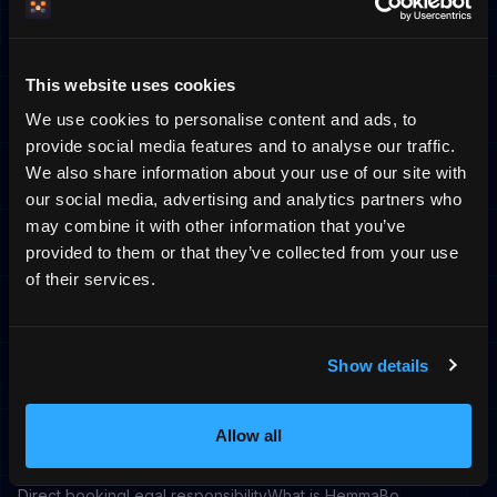
Kva HemmaBo leverer:
Stripe Connect-integrasjon for direkte betalingar
This website uses cookies
Bookingside på ditt eige domene
We use cookies to personalise content and ads, to
provide social media features and to analyse our traffic.
Bokningswebbplats for betalingsflyten
We also share information about your use of our site with
our social media, advertising and analytics partners who
Kva HemmaBo ikkje gjer:
may combine it with other information that you’ve
—
Tek ingen provisjon på bookingar
provided to them or that they’ve collected from your use
of their services.
—
Er ikkje part i avtala mellom deg og gjesten
—
Administrerer ikkje depositumar eller refusjonar
på vegner av deg
Show details
Allow all
Relatert informasjon
Direct booking
Legal responsibility
What is HemmaBo