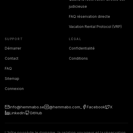
judicieuse
FAQ réservation directe
Vacation Rental Protocol (VRP)
SUPPORT
LÉGAL
Démarrer
Confidentialité
Contact
Conditions
FAQ
Sitemap
Connexion
info@hemmabo.se
@hemmabo.com_
Facebook
X
LinkedIn
GitHub
L'hôte possède le domaine, la relation voyageur et la réservation.