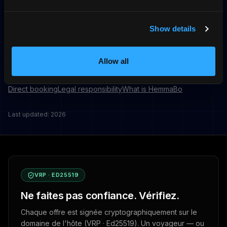
—
Ne gère pas les cautions ou remboursements en
votre nom
Show details
Allow all
Informations connexes
Direct booking
Legal responsibility
What is HemmaBo
Last updated: 2026
VRP · ED25519
Ne faites pas confiance. Vérifiez.
Chaque offre est signée cryptographiquement sur le
domaine de l'hôte (VRP · Ed25519). Un voyageur — ou