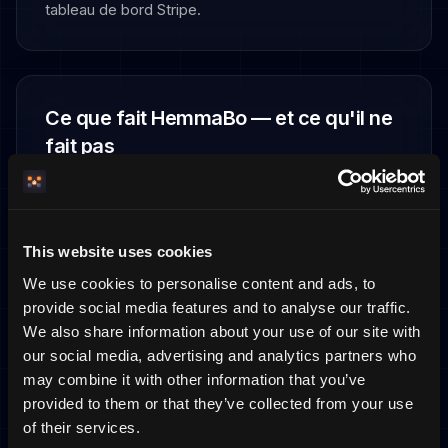
tableau de bord Stripe.
Ce que fait HemmaBo — et ce qu'il ne
fait pas
Ce que HemmaBo fournit :
Intégration Stripe Connect pour les paiements
directs
This website uses cookies
Site de réservation sur votre propre domaine
We use cookies to personalise content and ads, to
provide social media features and to analyse our traffic.
System technique pour le flux de paiement
We also share information about your use of our site with
our social media, advertising and analytics partners who
Ce que HemmaBo ne fait pas :
may combine it with other information that you’ve
—
Ne prend aucune commission sur les réservations
provided to them or that they’ve collected from your use
of their services.
—
N'est pas partie à l'accord entre vous et le client