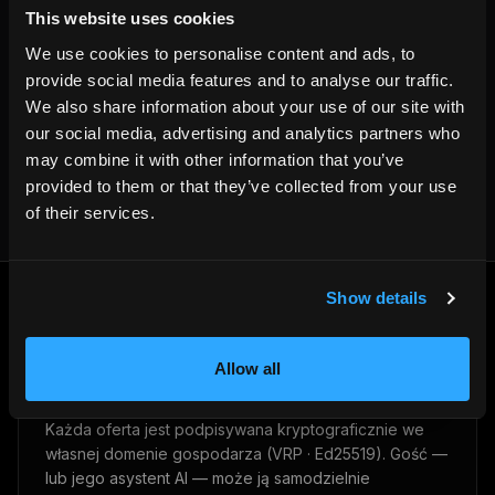
This website uses cookies
We use cookies to personalise content and ads, to
Written by the HemmaBo team
provide social media features and to analyse our traffic.
We also share information about your use of our site with
Get your own booking site
our social media, advertising and analytics partners who
may combine it with other information that you’ve
provided to them or that they’ve collected from your use
of their services.
Show details
VRP · ED25519
Allow all
Nie ufaj. Zweryfikuj.
Każda oferta jest podpisywana kryptograficznie we
własnej domenie gospodarza (VRP · Ed25519). Gość —
lub jego asystent AI — może ją samodzielnie