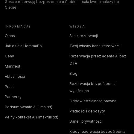
Goście rezerwują bezpośrednio u Ciebie — cała kwota należy do
Ciebie.
INFORMACJE
WIEDZA
O nas
Silnik rezerwacji
Jak działa HemmaBo
Twój własny kanał rezerwacji
Ceny
Rezerwacja przez agenta AI bez
OTA
Manifest
Blog
Aktualności
Rezerwacja bezpośrednia
Prasa
wyjaśniona
Partnerzy
Odpowiedzialność prawna
Podsumowanie AI (llms.txt)
Płatności i depozyty
Pełny kontekst AI (llms-full.txt)
Dane i prywatność
Kiedy rezerwacja bezpośrednia