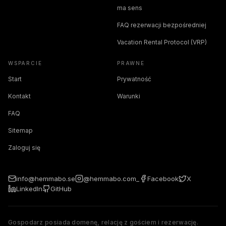
ma sens
FAQ rezerwacji bezpośredniej
Vacation Rental Protocol (VRP)
WSPARCIE
PRAWNE
Start
Prywatność
Kontakt
Warunki
FAQ
Sitemap
Zaloguj się
info@hemmabo.se
@hemmabo.com_
Facebook
X
LinkedIn
GitHub
Gospodarz posiada domenę, relację z gościem i rezerwację.