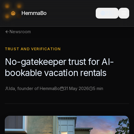
HemmaBo
🇵🇱
Newsroom
TRUST AND VERIFICATION
No-gatekeeper trust for AI-
bookable vacation rentals
Ida, founder of HemmaBo
31 May 2026
5 min