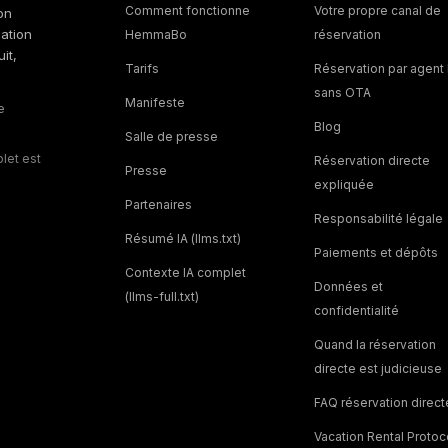
Comment fonctionne
Votre propre canal de
on
cation
HemmaBo
réservation
it,
Tarifs
Réservation par agent 
sans OTA
Manifeste
e
Blog
Salle de presse
let est
Réservation directe
Presse
expliquée
Partenaires
Responsabilité légale
Résumé IA (llms.txt)
Paiements et dépôts
Contexte IA complet
Données et
(llms-full.txt)
confidentialité
Quand la réservation
directe est judicieuse
FAQ réservation direct
Vacation Rental Protoc