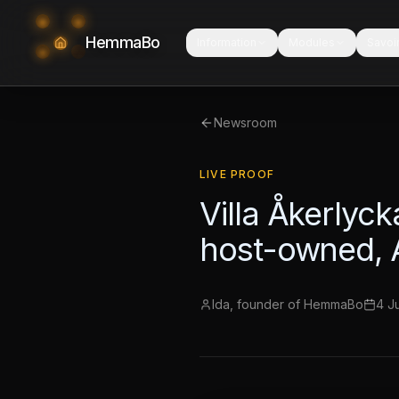
HemmaBo
Information
Modules
Savoi
Newsroom
LIVE PROOF
Villa Åkerlyc
host-owned, A
Ida, founder of HemmaBo
4 J