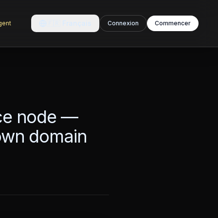
🇫🇷
Français
agent
Connexion
Commencer
nce node —
 own domain