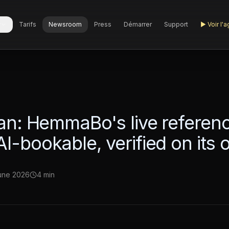
r
Tarifs
Newsroom
Press
Démarrer
Support
▶
Voir l'
kan: HemmaBo's live refere
I-bookable, verified on its
une 2026
4 min