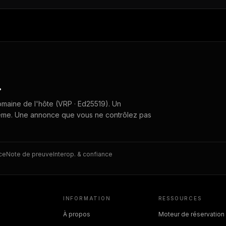
.
maine de l'hôte (VRP · Ed25519). Un
-même. Une annonce que vous ne contrôlez pas
ce
Note de preuve
Interop. & confiance
INFORMATION
RESSOURCES
À propos
Moteur de réservation