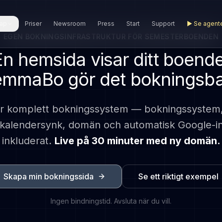
ap
Priser
Newsroom
Press
Start
Support
▶
Se agent
EGEN BOKNINGSINFRASTRUKTUR FÖR SEMESTERBOENDEN
En hemsida visar ditt boende
mmaBo gör det bokningsba
 komplett bokningssystem — bokningssystem, 
 kalendersynk, domän och automatisk Google-ind
inkluderat.
Live på 30 minuter med ny domän.
Skapa min bokningssida
Se ett riktigt exempel
Ingen bindningstid. Avsluta när du vill.