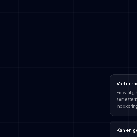
Varför r
En vanlig 
semesterb
indexerin
Kan en g