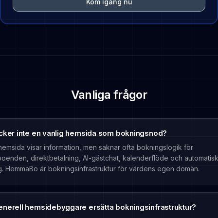
Kom igång nu
Vanliga frågor
äcker inte en vanlig hemsida som bokningsnod?
hemsida visar information, men saknar ofta bokningslogik för
oenden, direktbetalning, AI-gästchat, kalenderflöde och automatis
g. HemmaBo är bokningsinfrastruktur för värdens egen domän.
enerell hemsidebyggare ersätta bokningsinfrastruktur?