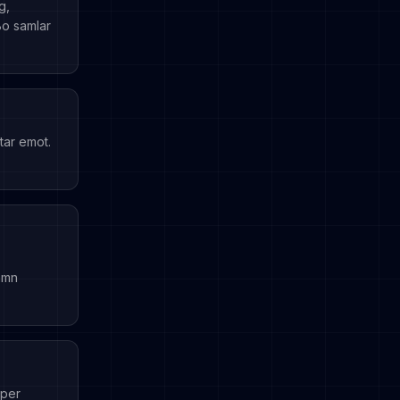
g,
Bo samlar
tar emot.
amn
lper