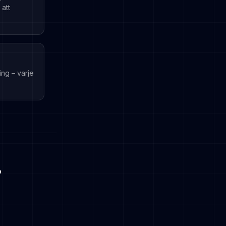
 att
ng – varje
?