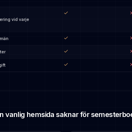
ering vid varje
omän
ter
ift
n vanlig hemsida saknar för semesterb