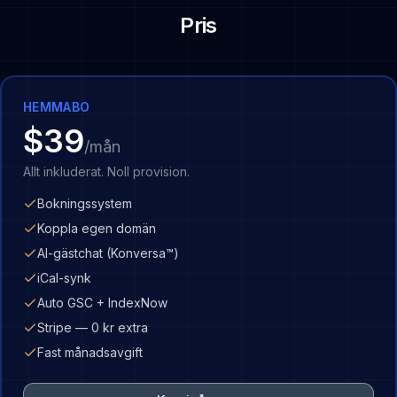
Pris
HEMMABO
$39
/mån
Allt inkluderat. Noll provision.
Bokningssystem
Koppla egen domän
AI-gästchat (Konversa™)
iCal-synk
Auto GSC + IndexNow
Stripe — 0 kr extra
Fast månadsavgift