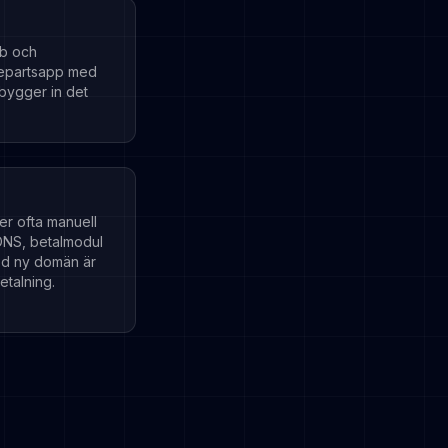
nb och
jepartsapp med
bygger in det
er ofta manuell
DNS, betalmodul
d ny domän är
etalning.