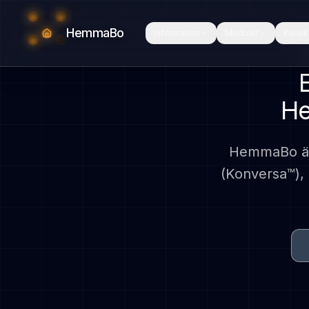
HemmaBo
Information
Moduler
Kunsk
He
HemmaBo är
(Konversa™),