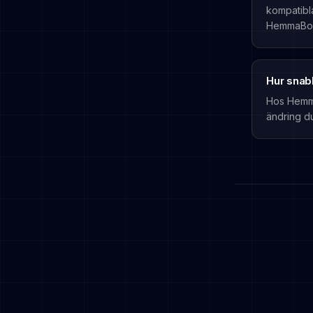
kompatibla
HemmaBo b
Hur snab
Hos Hemma
ändring d