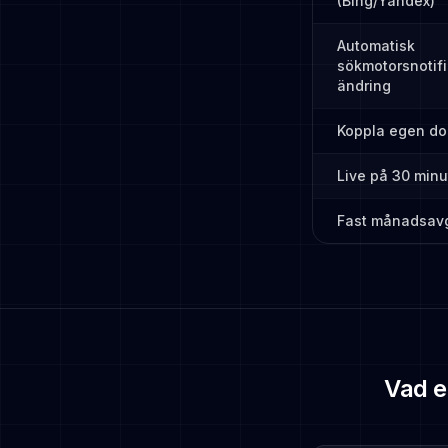
(Bing/Yandex)
Automatisk
sökmotorsnotifi
ändring
Koppla egen d
Live på 30 minu
Fast månadsavg
Vad e