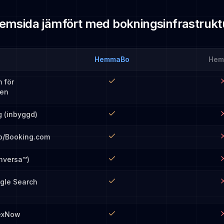
emsida jämfört med bokningsinfrastrukt
HemmaBo
Hem
 för
en
g (inbyggd)
nb/Booking.com
nversa™)
gle Search
dexNow