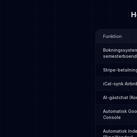
H
Funktion
Bokningssystem
semesterboend
Stripe-betalnin
iCal-synk Airb
AI-gästchat (Ko
Automatisk Goo
Console
Automatisk In