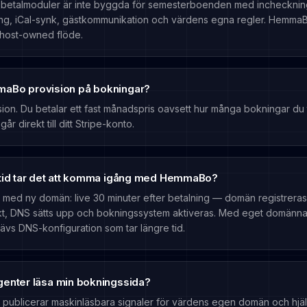
 betalmoduler är inte byggda för semesterboenden med inchecknin
ng, iCal-synk, gästkommunikation och värdens egna regler. Hemma
t host-owned flöde.
aBo provision på bokningar?
sion. Du betalar ett fast månadspris oavsett hur många bokningar du 
år direkt till ditt Stripe-konto.
 tid tar det att komma igång med HemmaBo?
ed ny domän: live 30 minuter efter betalning — domän registreras
kt, DNS sätts upp och bokningssystem aktiveras. Med eget domänn
ävs DNS-konfiguration som tar längre tid.
genter läsa min bokningssida?
ublicerar maskinläsbara signaler för värdens egen domän och hjä