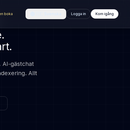
🇸🇪
Svenska
en boka
Logga in
Kom igång
.
rt.
AI-gästchat
exering. Allt