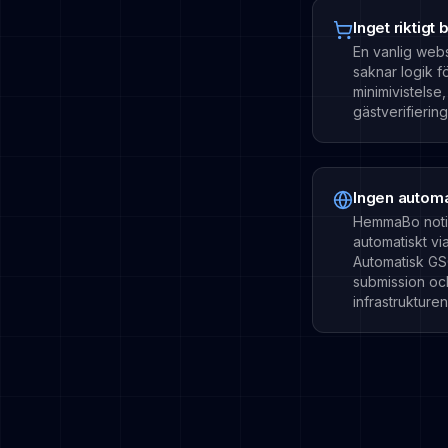
Inget riktig
En vanlig web
saknar logik f
minimivistelse
gästverifiering
Ingen autom
HemmaBo notif
automatiskt vi
Automatisk GSC
submission och
infrastrukturen