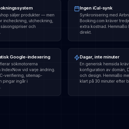
t bokningssystem
Ingen iCal-synk
shop säljer produkter — men
Synkronisering med Airb
ör incheckning, utcheckning,
Booking.com kräver tred
, säsongspriser och
extra kostnad. HemmaBo 
.
direkt.
atisk Google-indexering
Dagar, inte minuter
ierar sökmotorerna
En generisk hemsida kräv
a IndexNow vid varje ändring.
konfiguration av domän, 
-verifiering, sitemap-
och design. HemmaBo me
 pingar ingår i
klart på 30 minuter efter b
.