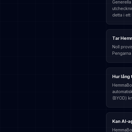
Generella
utcheckni
detta i et
Tar Hemm
Noll provi
Pengarna g
Hur lång
HemmaBo m
automatis
(BYOD) kr
Kan AI-a
HemmaBo p