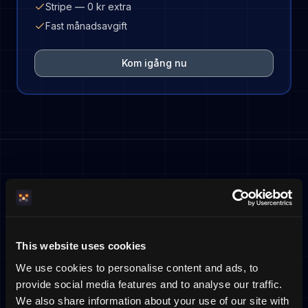
Stripe — 0 kr extra
Fast månadsavgift
Kom igång nu
Vanliga frågor
This website uses cookies
Varför räcker inte en vanlig hemsida som
bokningsnod?
We use cookies to personalise content and ads, to
En vanlig hemsida visar information, men saknar ofta
provide social media features and to analyse our traffic.
bokningslogik för semesterboenden, direktbetalning,
We also share information about your use of our site with