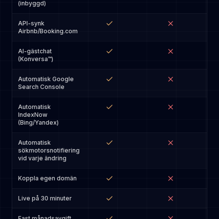
(inbyggd)
API-synk
Airbnb/Booking.com
AI-gästchat
(Konversa™)
Automatisk Google
Search Console
Automatisk
IndexNow
(Bing/Yandex)
Automatisk
sökmotorsnotifiering
vid varje ändring
Koppla egen domän
Live på 30 minuter
Fast månadsavgift