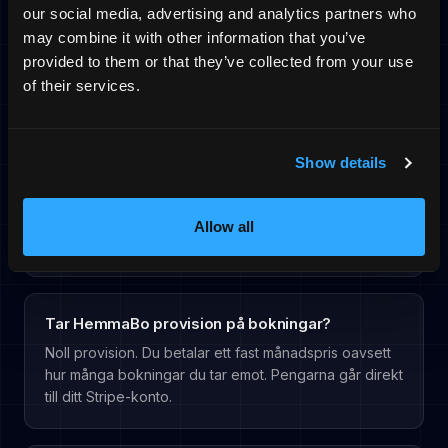
AI-gästchat, kalenderflöde och automatisk indexering.
our social media, advertising and analytics partners who
HemmaBo är bokningsinfrastruktur för värdens egen
may combine it with other information that you’ve
domän.
provided to them or that they’ve collected from your use
of their services.
Kan en generell hemsidebyggare ersätta
bokningsinfrastruktur?
Show details
Generella betalmoduler är inte byggda för
semesterboenden med incheckning, utcheckning,
API-synk, gästkommunikation och värdens egna
Allow all
regler. HemmaBo samlar detta i ett host-owned flöde.
Tar HemmaBo provision på bokningar?
Noll provision. Du betalar ett fast månadspris oavsett
hur många bokningar du tar emot. Pengarna går direkt
till ditt Stripe-konto.