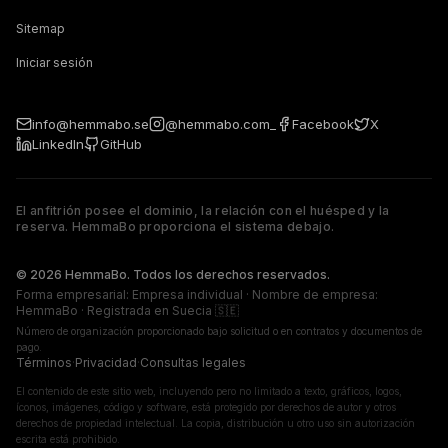
Sitemap
Iniciar sesión
info@hemmabo.se
@hemmabo.com_
Facebook
X
LinkedIn
GitHub
El anfitrión posee el dominio, la relación con el huésped y la
reserva. HemmaBo proporciona el sistema debajo.
The host owns the domain, guest relationship, and booking. 
© 2026 HemmaBo. Todos los derechos reservados.
Forma empresarial: Empresa individual · Nombre de empresa:
HemmaBo · Registrada en Suecia 🇸🇪
Número de organización proporcionado bajo solicitud o en contratos y documentos de
pago.
Términos
·
Privacidad
·
Consultas legales
El contenido de este sitio web, incluyendo pero no limitado a texto, gráficos, logos,
íconos, imágenes, código y software, está protegido por derechos de autor y otros
derechos de propiedad intelectual. La copia, distribución u otro uso sin autorización
escrita está prohibido.