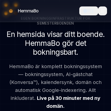
HemmaBo
🇪🇸
EGEN BOKNINGSINFRASTRUKTUR FÖR
SEMESTERBOENDEN
En hemsida visar ditt boende.
HemmaBo gör det
bokningsbart.
HemmaBo är komplett bokningssystem
— bokningssystem, AI-gästchat
(Konversa™), kalendersynk, domän och
automatisk Google-indexering. Allt
inkluderat.
Live på 30 minuter med ny
domän.