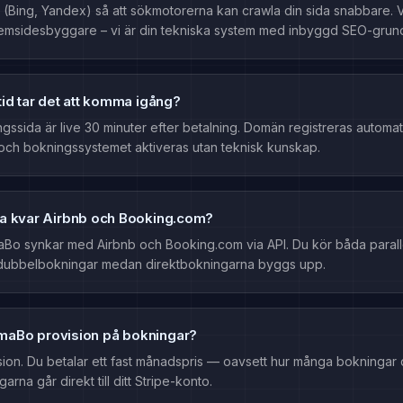
(Bing, Yandex) så att sökmotorerna kan crawla din sida snabbare. Vi
emsidesbyggare – vi är din tekniska system med inbyggd SEO-grun
tid tar det att komma igång?
gssida är live 30 minuter efter betalning. Domän registreras automat
 och bokningssystemet aktiveras utan teknisk kunskap.
ha kvar Airbnb och Booking.com?
Bo synkar med Airbnb och Booking.com via API. Du kör båda paralle
dubbelbokningar medan direktbokningarna byggs upp.
aBo provision på bokningar?
sion. Du betalar ett fast månadspris — oavsett hur många bokningar 
arna går direkt till ditt Stripe-konto.