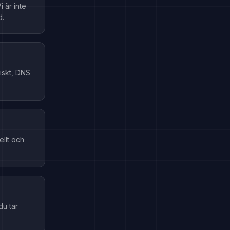
 är inte
d.
iskt, DNS
llt och
du tar