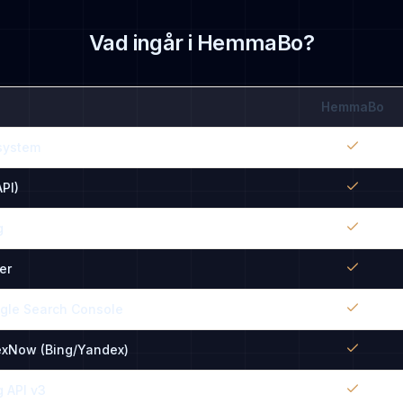
Vad ingår i HemmaBo?
HemmaBo
system
PI)
g
er
gle Search Console
exNow (Bing/Yandex)
 API v3