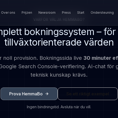
Over ons
Prijzen
Newsroom
Press
Start
Ondersteuning
VARFÖR VÄLJA HEMMABO?
plett bokningssystem – för
tillväxtorienterade värden
oll provision. Bokningssida live
30 minuter ef
oogle Search Console-verifiering. AI-chat för 
teknisk kunskap krävs.
Prova HemmaBo
Se ett riktigt exempel
Ingen bindningstid. Avsluta när du vill.