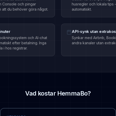
h Console och pingar
husregler och lokala tips
 att du behöver göra något.
automatiskt.
inuter
API-synk utan extrako
okningssystem och AI-chat
Synkar med Airbnb, Booki
matiskt efter betalning. Inga
andra kanaler utan extrak
la i hos registrar.
Vad kostar HemmaBo?