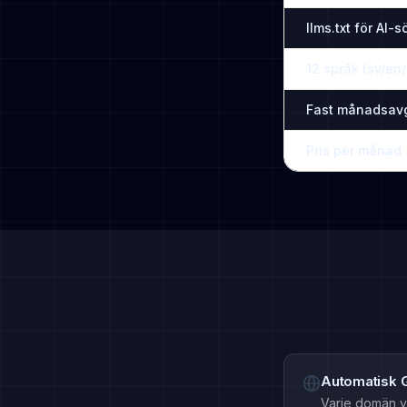
llms.txt för AI-
12 språk (sv/en/
Fast månadsavg
Pris per månad
Automatisk 
Varje domän ve