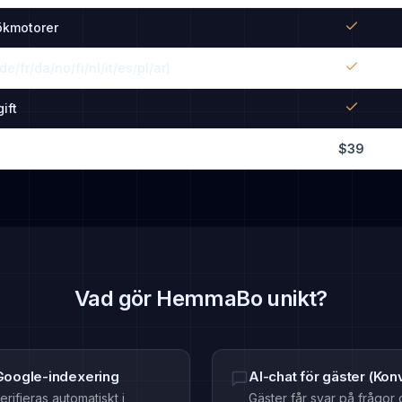
sökmotorer
de/fr/da/no/fi/nl/it/es/pl/ar)
ift
$39
Vad gör HemmaBo unikt?
Google-indexering
AI-chat för gäster (Kon
rifieras automatiskt i
Gäster får svar på frågor