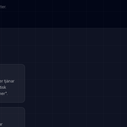
ter.
r tjänar
tisk
ner".
ar