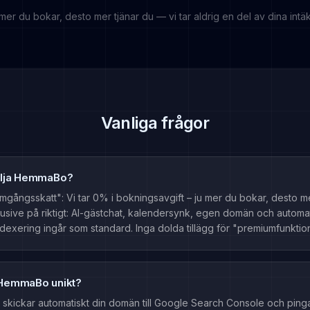
mer du bokar, desto mer tjänar du — vi tar aldrig en del av dina intäk
Vanliga frågor
älja HemmaBo?
mgångsskatt": Vi tar 0% i bokningsavgift – ju mer du bokar, desto me
clusive på riktigt: AI-gästchat, kalendersynk, egen domän och automa
exering ingår som standard. Inga dolda tillägg för "premiumfunktio
 HemmaBo unikt?
kickar automatiskt din domän till Google Search Console och ping