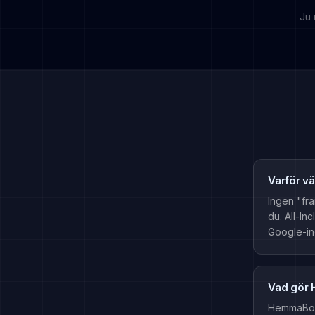
Ju 
Varför v
Ingen "fra
du. All-In
Google-ind
Vad gör
HemmaBo s