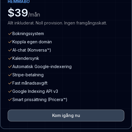
HEMMABO
$39
/mån
Allt inkluderat. Noll provision. Ingen framgångsskatt.
Bokningssystem
Koppla egen domän
AI-chat (Konversa™)
Kalendersynk
Automatisk Google-indexering
Stripe-betalning
Fast månadsavgift
Google Indexing API v3
Smart prissättning (Pricera™)
Kom igång nu