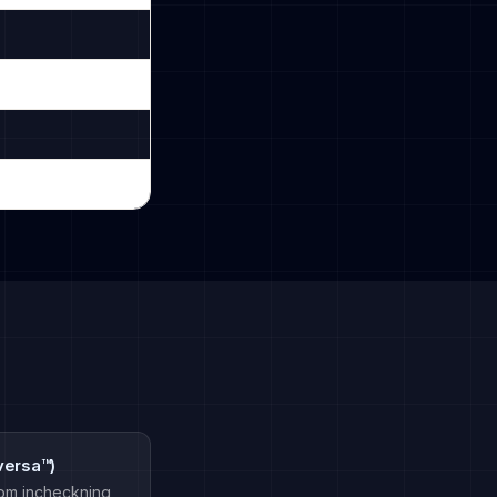
versa™)
 om incheckning,