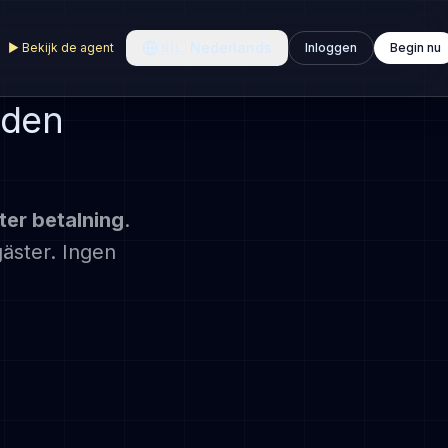
🇳🇱
Nederlands
▶
Bekijk de agent
Inloggen
Begin nu
 den
ter betalning
.
gäster. Ingen