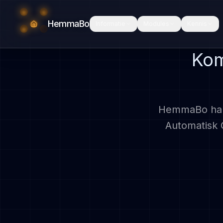
HemmaBo
Informatie
Modules
Kennis
Kom
HemmaBo har n
Automatisk G