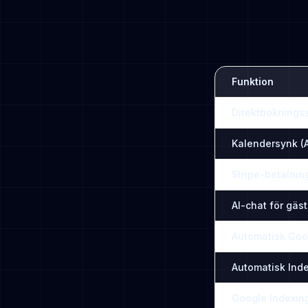
Funktion
Direktboknings
Kalendersynk (A
Stripe-betalnin
AI-chat för gäst
Automatisk Goo
Automatisk Ind
Google Indexing