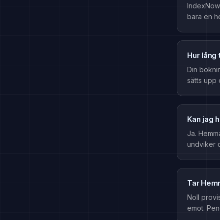
IndexNow 
bara en h
Hur lång 
Din boknin
sätts upp
Kan jag 
Ja. Hemma
undviker 
Tar Hemm
Noll provi
emot. Peng